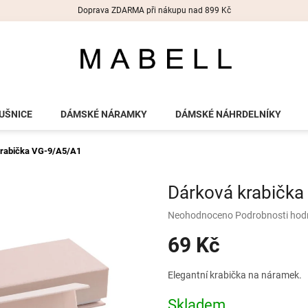
Doprava ZDARMA při nákupu nad 899 Kč
UŠNICE
DÁMSKÉ NÁRAMKY
DÁMSKÉ NÁHRDELNÍKY
krabička VG-9/A5/A1
Dárková krabičk
Průměrné
Neohodnoceno
Podrobnosti hod
hodnocení
69 Kč
produktu
je
0,0
Měrná
Elegantní krabička na náramek.
z
cena:
5
Skladem
hvězdiček.