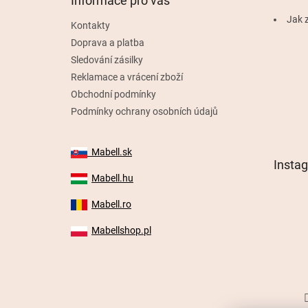
Informace pro vás
í
Jak z
Kontakty
Doprava a platba
Sledování zásilky
Reklamace a vrácení zboží
Obchodní podmínky
Podmínky ochrany osobních údajů
Mabell.sk
Insta
Mabell.hu
Mabell.ro
Mabellshop.pl