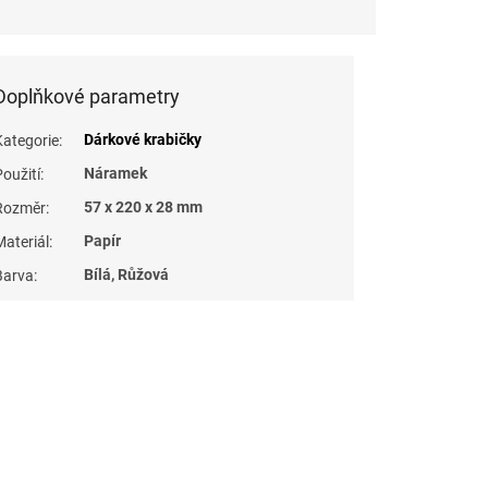
Doplňkové parametry
Dárkové krabičky
Kategorie
:
Náramek
Použití
:
57 x 220 x 28 mm
Rozměr
:
Papír
Materiál
:
Bílá, Růžová
Barva
: