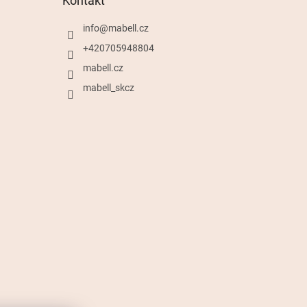
Kontakt
info
@
mabell.cz
+420705948804
mabell.cz
mabell_skcz