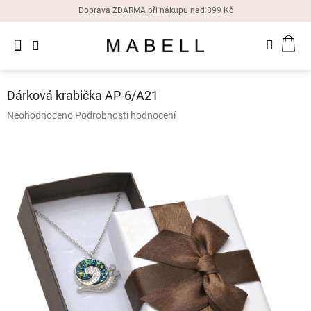
Přejít
Doprava ZDARMA při nákupu nad 899 Kč
na
obsah
Novinky
NÁK
Dámské
prsteny
KOŠ
Dárková krabička AP-6/A21
Dámské
Průměrné
Neohodnoceno
Podrobnosti hodnocení
náušnice
hodnocení
produktu
je
Dámské
náramky
0,0
z
5
Dámské
hvězdiček.
náhrdelníky
Dámske
hodinky
Doplňky