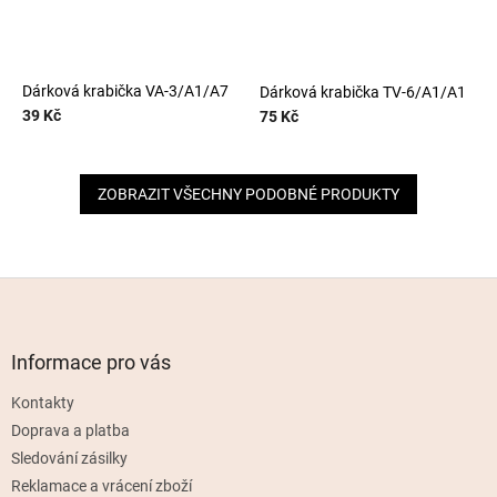
Dárková krabička VA-3/A1/A7
Dárková krabička TV-6/A1/A1
39 Kč
75 Kč
ZOBRAZIT VŠECHNY PODOBNÉ PRODUKTY
Z
á
p
a
Informace pro vás
t
Kontakty
í
Doprava a platba
Sledování zásilky
Reklamace a vrácení zboží