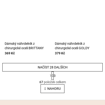
Dámský náhrdelník z
Dámský náhrdelník z
chirurgické oceli BRITTANY
chirurgické oceli GOLDY
369 Kč
379 Kč
NAČÍST 28 DALŠÍCH
S
1
3
t
O
r
67
položek celkem
v
á
l
NAHORU
n
á
k
o
d
v
Z
a