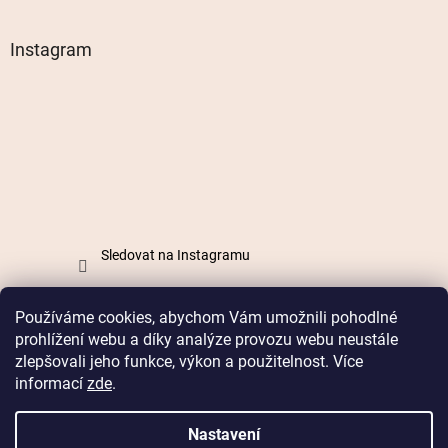
Instagram
Sledovat na Instagramu
Používáme cookies, abychom Vám umožnili pohodlné
Vytvořil Shoptet
prohlížení webu a díky analýze provozu webu neustále
zlepšovali jeho funkce, výkon a použitelnost. Více
informací
zde
.
Copyright 2026
Mabell.cz
. Všechna práva vyhrazena.
Nastavení