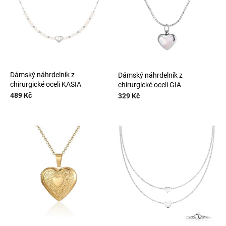
k
Slevy
p
t
r
ů
o
d
u
k
t
Dámský náhrdelník z
Dámský náhrdelník z
chirurgické oceli KASIA
chirurgické oceli GIA
ů
489 Kč
329 Kč