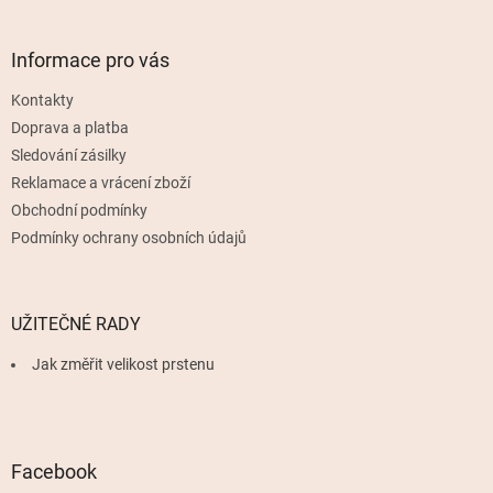
á
c
á
n
í
p
í
p
a
Informace pro vás
r
t
v
Kontakty
í
k
Doprava a platba
y
v
Sledování zásilky
ý
Reklamace a vrácení zboží
p
Obchodní podmínky
i
s
Podmínky ochrany osobních údajů
u
UŽITEČNÉ RADY
Jak změřit velikost prstenu
Facebook