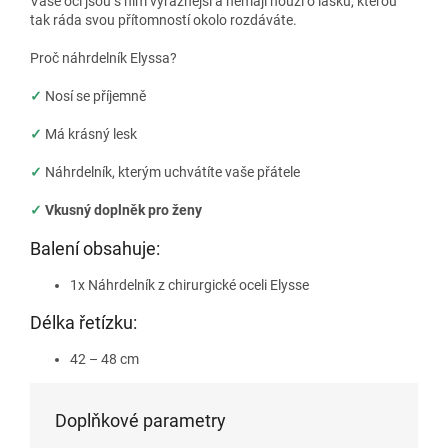
Vaše oči jsou s ním výraznější a nemají nouzi o lásku, kterou
tak ráda svou přítomností okolo rozdáváte.
Proč náhrdelník Elyssa?
✓
Nosí se příjemně
✓
Má krásný lesk
✓
Náhrdelník, kterým uchvátíte vaše přátele
✓
Vkusný doplněk pro ženy
Balení obsahuje:
1x Náhrdelník z chirurgické oceli Elysse
Délka řetízku:
42 – 48 cm
Doplňkové parametry