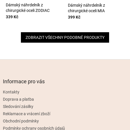
Dámský náhrdelník z
Dámský náhrdelník z
chirurgické oceli ZODIAC
chirurgické oceli MIA
339 Kč
399 Kč
ZOBRAZIT VŠECHNY PODOBNÉ PRODUKTY
Z
á
p
a
Informace pro vás
t
Kontakty
í
Doprava a platba
Sledování zásilky
Reklamace a vrácení zboží
Obchodní podmínky
Podmínky ochrany osobních údajů