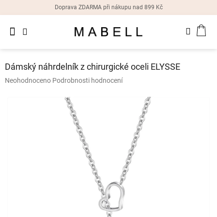
Přejít
Doprava ZDARMA při nákupu nad 899 Kč
na
obsah
Novinky
NÁK
Dámské
prsteny
KOŠ
Dámský náhrdelník z chirurgické oceli ELYSSE
Dámské
Průměrné
Neohodnoceno
Podrobnosti hodnocení
náušnice
hodnocení
produktu
je
Dámské
náramky
0,0
z
5
Dámské
hvězdiček.
náhrdelníky
Dámske
hodinky
Doplňky