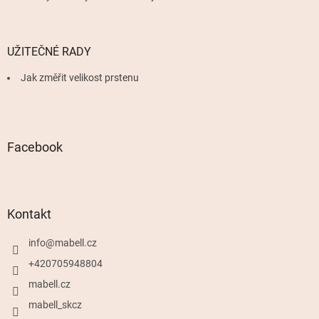
UŽITEČNÉ RADY
Jak změřit velikost prstenu
Facebook
Kontakt
info
@
mabell.cz
+420705948804
mabell.cz
mabell_skcz