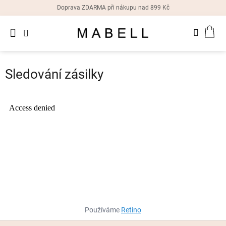
Přejít
Doprava ZDARMA při nákupu nad 899 Kč
na
obsah
Novinky
NÁK
Dámské
prsteny
KOŠ
Sledování zásilky
Dámské
náušnice
Dámské
náramky
Dámské
náhrdelníky
Dámske
hodinky
Doplňky
Používáme
Retino
Z