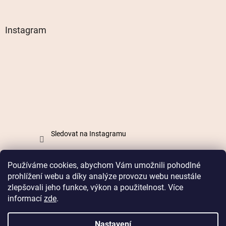
Instagram
Sledovat na Instagramu
Používáme cookies, abychom Vám umožnili pohodlné
Vytvořil Shoptet
prohlížení webu a díky analýze provozu webu neustále
zlepšovali jeho funkce, výkon a použitelnost. Více
informací
zde
.
Copyright 2026
Mabell.cz
. Všechna práva vyhrazena.
Nastavení