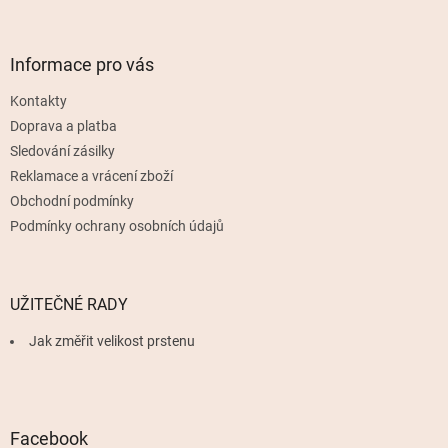
Slevy
á
p
a
Informace pro vás
t
Kontakty
í
Doprava a platba
Sledování zásilky
Reklamace a vrácení zboží
Obchodní podmínky
Podmínky ochrany osobních údajů
UŽITEČNÉ RADY
Jak změřit velikost prstenu
Facebook