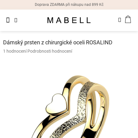
Přejít
Doprava ZDARMA při nákupu nad 899 Kč
na
obsah
Novinky
NÁK
Dámské
prsteny
KOŠ
Dámský prsten z chirurgické oceli ROSALIND
Dámské
Průměrné
1 hodnocení
Podrobnosti hodnocení
náušnice
hodnocení
produktu
je
Dámské
náramky
5,0
z
5
Dámské
hvězdiček.
náhrdelníky
Dámske
hodinky
Doplňky