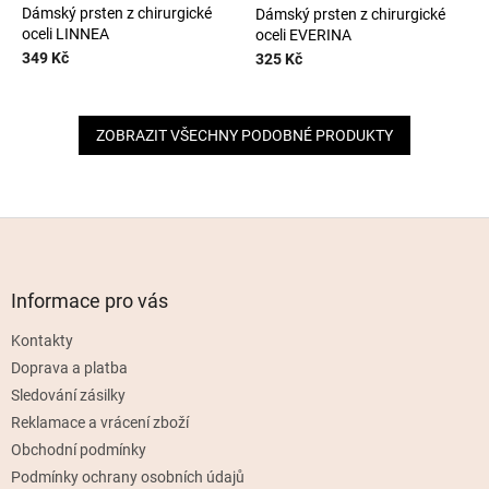
Dámský prsten z chirurgické
Dámský prsten z chirurgické
oceli LINNEA
oceli EVERINA
349 Kč
325 Kč
ZOBRAZIT VŠECHNY PODOBNÉ PRODUKTY
Z
á
p
a
Informace pro vás
t
Kontakty
í
Doprava a platba
Sledování zásilky
Reklamace a vrácení zboží
Obchodní podmínky
Podmínky ochrany osobních údajů