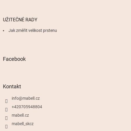
UŽITEČNÉ RADY
Jak změřit velikost prstenu
Facebook
Kontakt
info
@
mabell.cz
+420705948804
mabell.cz
mabell_skcz