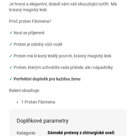
Je hravý a elegantní, doladí vám váš okouzlující outfit. Má
krásný magický lesk.
Proč prsten Filomena?
✓
Nosí se příjemně
✓
Prsten je odolný vůči vodě
✓
Prsten má krásný lesklý povrch, krásný magický lesk
✓
Prsten, kterým uchvátíte vaše přátele, ale i nápadníky
✓
Perfektní doplněk pro každou ženu
Balení obsahuje:
1 Prsten Filomena
Doplňkové parametry
Dámské prsteny z chirurgické oceli
Kategorie
: