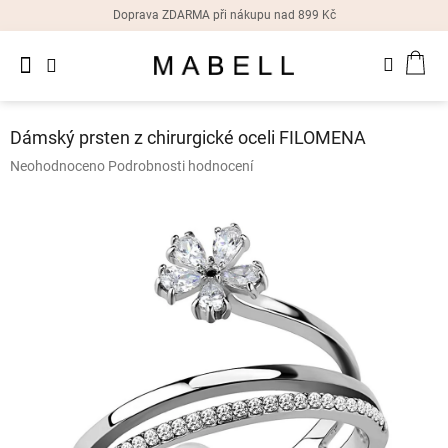
Přejít
Doprava ZDARMA při nákupu nad 899 Kč
na
obsah
Novinky
NÁK
Dámské
prsteny
KOŠ
Dámský prsten z chirurgické oceli FILOMENA
Dámské
Průměrné
Neohodnoceno
Podrobnosti hodnocení
náušnice
hodnocení
produktu
je
Dámské
náramky
0,0
z
5
Dámské
hvězdiček.
náhrdelníky
Dámske
hodinky
Doplňky