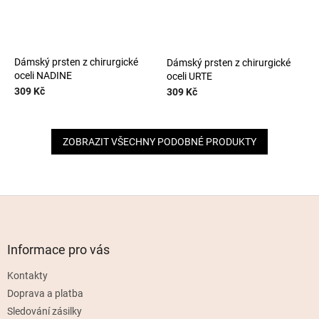
Dámský prsten z chirurgické
Dámský prsten z chirurgické
oceli NADINE
oceli URTE
309 Kč
309 Kč
ZOBRAZIT VŠECHNY PODOBNÉ PRODUKTY
Z
á
p
a
Informace pro vás
t
Kontakty
í
Doprava a platba
Sledování zásilky