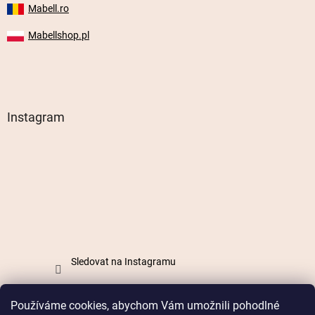
Mabell.ro
Mabellshop.pl
Instagram
Sledovat na Instagramu
Používáme cookies, abychom Vám umožnili pohodlné
Vytvořil Shoptet