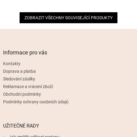
ZOBRAZIT VŠECHNY SOUVISEJÍCÍ PRODUKTY
Z
á
p
a
Informace pro vás
t
Kontakty
í
Doprava a platba
Sledování zásilky
Reklamace a vrácení zboží
Obchodní podmínky
Podmínky ochrany osobních údajů
UŽITEČNÉ RADY