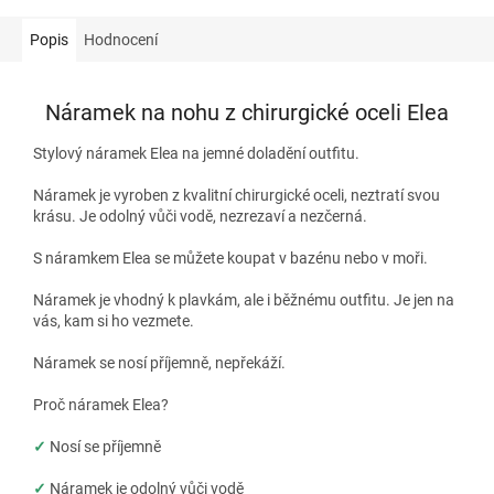
Popis
Hodnocení
Náramek na nohu z chirurgické oceli Elea
Stylový náramek Elea na jemné doladění outfitu.
Náramek je vyroben z kvalitní chirurgické oceli, neztratí svou
krásu. Je odolný vůči vodě, nezrezaví a nezčerná.
S náramkem Elea se můžete koupat v bazénu nebo v moři.
Náramek je vhodný k plavkám, ale i běžnému outfitu. Je jen na
vás, kam si ho vezmete.
Náramek se nosí příjemně, nepřekáží.
Proč náramek Elea?
✓
Nosí se příjemně
✓
Náramek je odolný vůči vodě