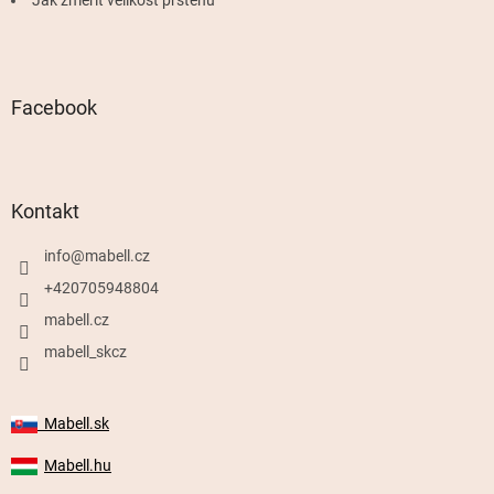
Jak změřit velikost prstenu
Facebook
Kontakt
info
@
mabell.cz
+420705948804
mabell.cz
mabell_skcz
Mabell.sk
Mabell.hu