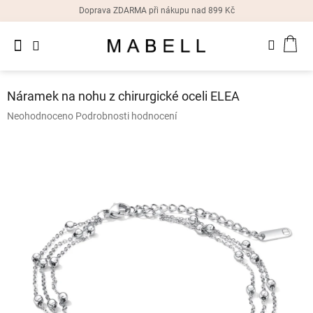
Přejít
Doprava ZDARMA při nákupu nad 899 Kč
na
obsah
Novinky
NÁK
Dámské
prsteny
KOŠ
Náramek na nohu z chirurgické oceli ELEA
Dámské
Průměrné
Neohodnoceno
Podrobnosti hodnocení
náušnice
hodnocení
produktu
je
Dámské
náramky
0,0
z
5
Dámské
hvězdiček.
náhrdelníky
Dámske
hodinky
Doplňky