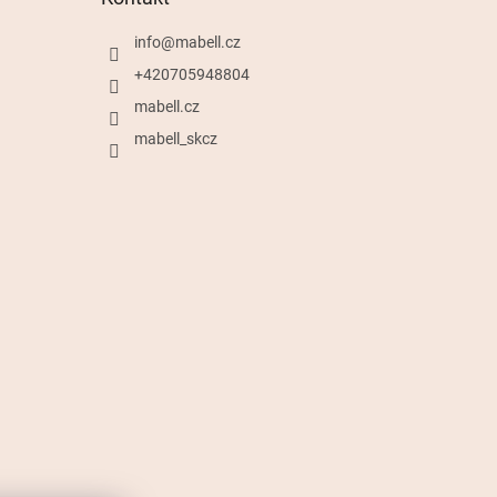
info
@
mabell.cz
+420705948804
mabell.cz
mabell_skcz