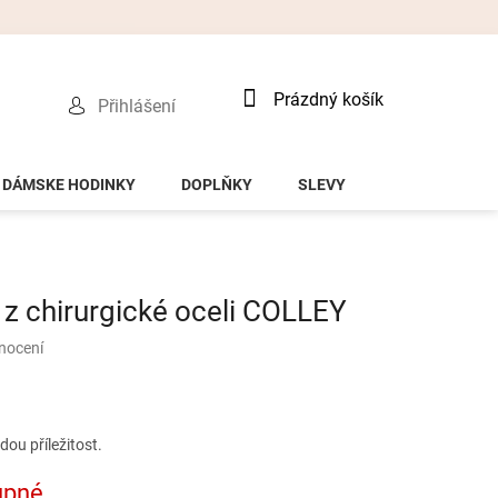
Nákupní
Prázdný košík
Přihlášení
košík
DÁMSKE HODINKY
DOPLŇKY
SLEVY
z chirurgické oceli COLLEY
nocení
ou příležitost.
upné