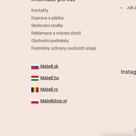
í
Jak z
Kontakty
Doprava a platba
Sledování zásilky
Reklamace a vrácení zboží
Obchodní podmínky
Podmínky ochrany osobních údajů
Mabell.sk
Insta
Mabell.hu
Mabell.ro
Mabellshop.pl