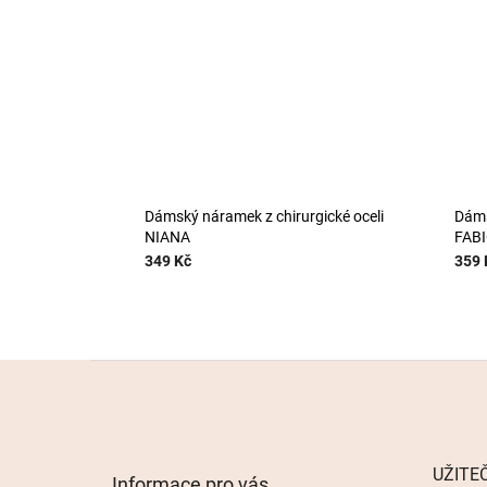
Dámský náramek z chirurgické oceli
Dáms
NIANA
FAB
349 Kč
359 
Z
á
p
a
t
UŽITE
Informace pro vás