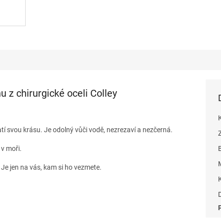
 z chirurgické oceli Colley
ratí svou krásu. Je odolný vůči vodě, nezrezaví a nezčerná.
v moři.
Je jen na vás, kam si ho vezmete.