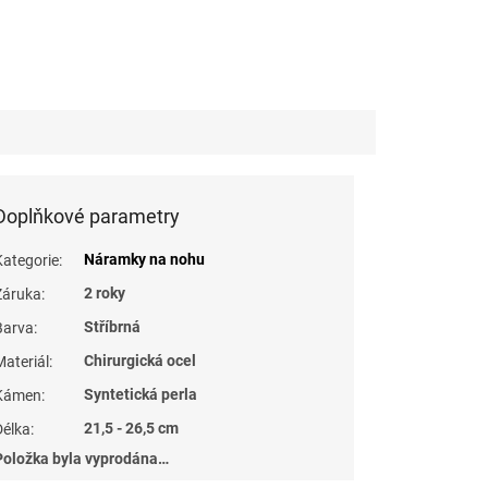
Doplňkové parametry
Náramky na nohu
Kategorie
:
2 roky
Záruka
:
Stříbrná
Barva
:
Chirurgická ocel
Materiál
:
Syntetická perla
Kámen
:
21,5 - 26,5 cm
Délka
:
Položka byla vyprodána…