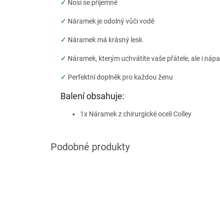
✓
Nosí se příjemně
✓
Náramek je odolný vůči vodě
✓
Náramek má krásný lesk
✓
Náramek, kterým uchvátíte vaše přátele, ale i náp
✓
Perfektní doplněk pro každou ženu
Balení obsahuje:
1x Náramek z chirurgické oceli Colley