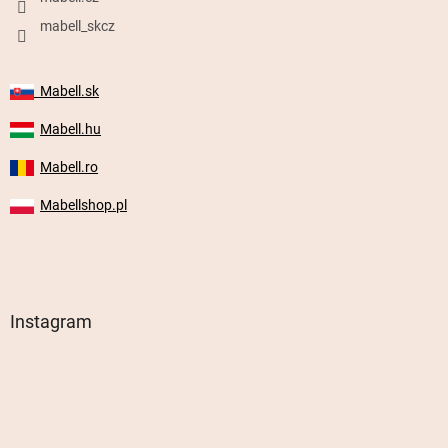
mabell_skcz
Mabell.sk
Mabell.hu
Mabell.ro
Mabellshop.pl
Instagram