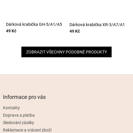
Dárková krabička GH-5/A1/A5
Dárková krabička XR-3/A7/A1
49 Kč
49 Kč
ZOBRAZIT VŠECHNY PODOBNÉ PRODUKTY
Z
á
p
a
Informace pro vás
t
Kontakty
í
Doprava a platba
Sledování zásilky
Reklamace a vrácení zboží