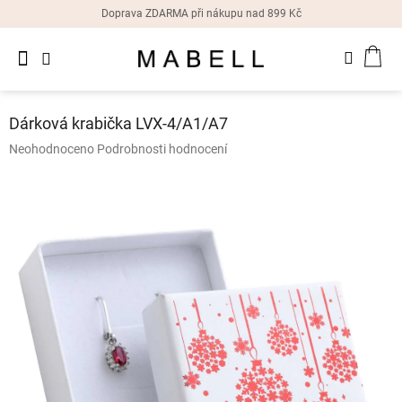
Přejít
Doprava ZDARMA při nákupu nad 899 Kč
na
obsah
Novinky
NÁK
Dámské
prsteny
KOŠ
Dárková krabička LVX-4/A1/A7
Dámské
Průměrné
Neohodnoceno
Podrobnosti hodnocení
náušnice
hodnocení
produktu
je
Dámské
náramky
0,0
z
5
Dámské
hvězdiček.
náhrdelníky
Dámske
hodinky
Doplňky