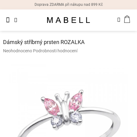
Přejít
Doprava ZDARMA při nákupu nad 899 Kč
na
obsah
Novinky
NÁK
Dámské
prsteny
KOŠ
Dámský stříbrný prsten ROZALKA
Dámské
Průměrné
Neohodnoceno
Podrobnosti hodnocení
náušnice
hodnocení
produktu
je
Dámské
náramky
0,0
z
5
Dámské
hvězdiček.
náhrdelníky
Dámske
hodinky
Doplňky