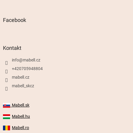
Facebook
Kontakt
info
@
mabell.cz
+420705948804
mabell.cz
mabell_skcz
Mabell.sk
Mabell.hu
Mabell.ro