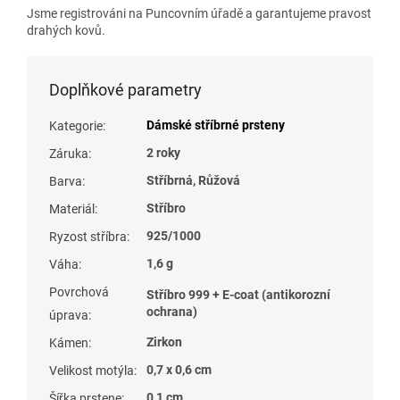
Jsme registrováni na Puncovním úřadě a garantujeme pravost
drahých kovů.
Doplňkové parametry
Dámské stříbrné prsteny
Kategorie
:
2 roky
Záruka
:
Stříbrná, Růžová
Barva
:
Stříbro
Materiál
:
925/1000
Ryzost stříbra
:
1,6 g
Váha
:
Povrchová
Stříbro 999 + E-coat (antikorozní
ochrana)
úprava
:
Zirkon
Kámen
:
0,7 x 0,6 cm
Velikost motýla
:
0,1 cm
Šířka prstene
: