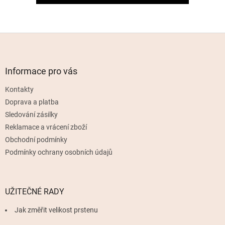
Z
á
p
a
Informace pro vás
t
Kontakty
í
Doprava a platba
Sledování zásilky
Reklamace a vrácení zboží
Obchodní podmínky
Podmínky ochrany osobních údajů
UŽITEČNÉ RADY
Jak změřit velikost prstenu