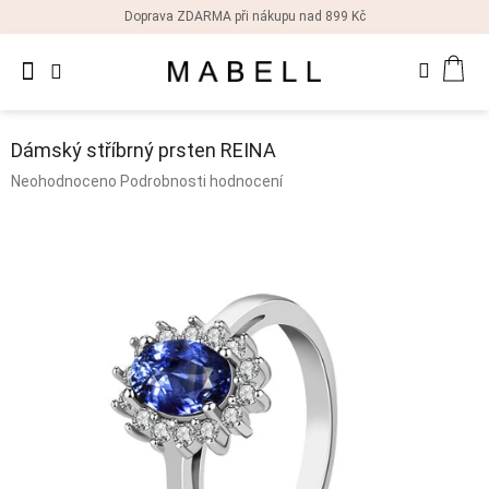
Přejít
Doprava ZDARMA při nákupu nad 899 Kč
na
obsah
Novinky
NÁK
Dámské
prsteny
KOŠ
Dámský stříbrný prsten REINA
Dámské
Průměrné
Neohodnoceno
Podrobnosti hodnocení
náušnice
hodnocení
produktu
je
Dámské
náramky
0,0
z
5
Dámské
hvězdiček.
náhrdelníky
Dámske
hodinky
Doplňky