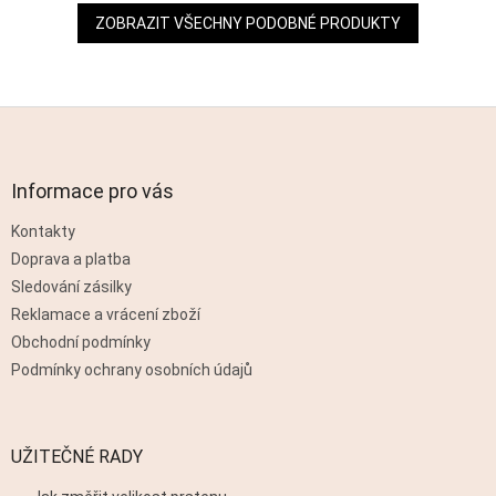
ZOBRAZIT VŠECHNY PODOBNÉ PRODUKTY
Z
á
p
a
Informace pro vás
t
Kontakty
í
Doprava a platba
Sledování zásilky
Reklamace a vrácení zboží
Obchodní podmínky
Podmínky ochrany osobních údajů
UŽITEČNÉ RADY