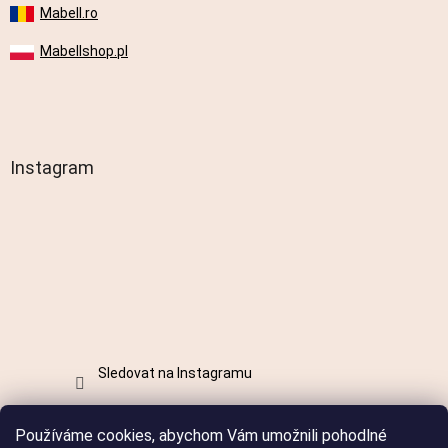
Mabell.ro
Mabellshop.pl
Instagram
Sledovat na Instagramu
Používáme cookies, abychom Vám umožnili pohodlné
Vytvořil Shoptet