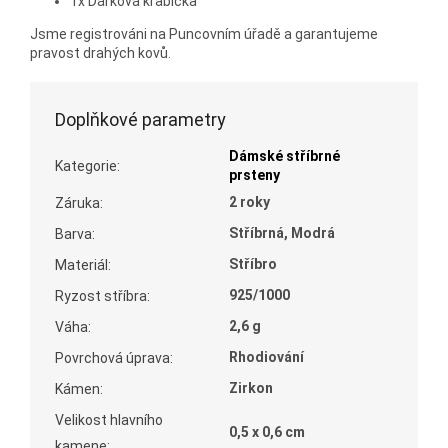
1x Dárková krabička
Jsme registrováni na Puncovním úřadě a garantujeme
pravost drahých kovů.
Doplňkové parametry
Dámské stříbrné
Kategorie
:
prsteny
2 roky
Záruka
:
Stříbrná, Modrá
Barva
:
Stříbro
Materiál
:
925/1000
Ryzost stříbra
:
2,6 g
Váha
:
Rhodiování
Povrchová úprava
:
Zirkon
Kámen
:
Velikost hlavního
0,5 x 0,6 cm
kamene
: