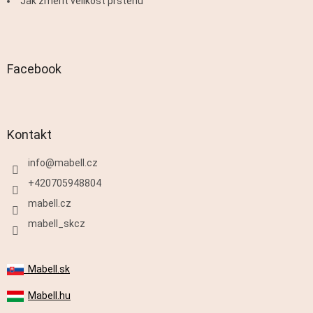
Jak změřit velikost prstenu
Facebook
Kontakt
info
@
mabell.cz
+420705948804
mabell.cz
mabell_skcz
Mabell.sk
Mabell.hu