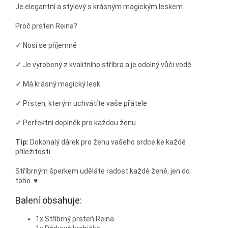
Je elegantní a stylový s krásným magickým leskem.
Proč prsten Reina?
✓
Nosí se příjemně
✓
Je vyrobený z kvalitního stříbra a je odolný vůči vodě
✓
Má krásný magický lesk
✓
Prsten, kterým uchvátíte vaše přátele
✓
Perfektní doplněk pro každou ženu
Tip:
Dokonalý dárek pro ženu vašeho srdce ke každé
příležitosti.
Stříbrným šperkem uděláte radost každé ženě, jen do
toho.
♥
Balení obsahuje:
1x Stříbrný prsteň Reina