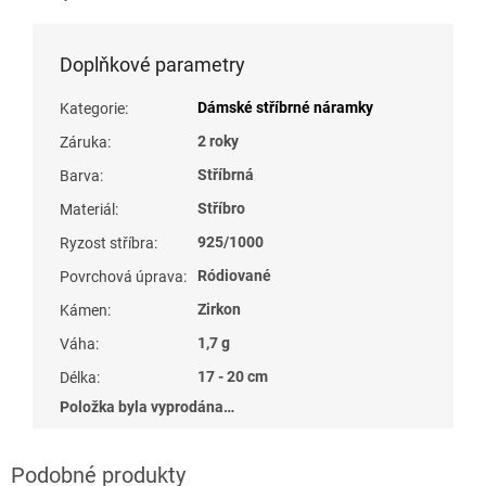
Doplňkové parametry
Dámské stříbrné náramky
Kategorie
:
2 roky
Záruka
:
Stříbrná
Barva
:
Stříbro
Materiál
:
925/1000
Ryzost stříbra
:
Ródiované
Povrchová úprava
:
Zirkon
Kámen
:
1,7 g
Váha
:
17 - 20 cm
Délka
:
Položka byla vyprodána…