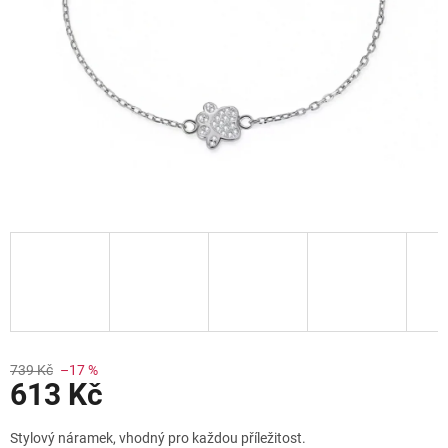
Slevy
739 Kč
–17 %
613 Kč
Měrná
Stylový náramek, vhodný pro každou příležitost.
cena: