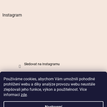
Instagram
Sledovat na Instagramu
Používáme cookies, abychom Vám umožnili pohodlné
Vytvořil Shoptet
prohlížení webu a díky analýze provozu webu neustále
zlepšovali jeho funkce, výkon a použitelnost. Více
informací
zde
.
Copyright 2026
Mabell.cz
. Všechna práva vyhrazena.
Nastavení