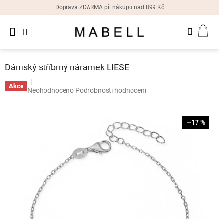
Přejít
Doprava ZDARMA při nákupu nad 899 Kč
na
obsah
Novinky
NÁK
Dámské
prsteny
KOŠ
Dámský stříbrný náramek LIESE
Dámské
náušnice
Akce
Průměrné
Neohodnoceno
Podrobnosti hodnocení
hodnocení
produktu
Dámské
náramky
je
–17 %
0,0
z
Dámské
5
náhrdelníky
hvězdiček.
Dámske
hodinky
Doplňky