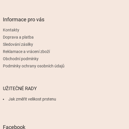
Z
á
p
a
Informace pro vás
t
Kontakty
í
Doprava a platba
Sledování zásilky
Reklamace a vrácení zboží
Obchodní podmínky
Podmínky ochrany osobních údajů
UŽITEČNÉ RADY
Jak změřit velikost prstenu
Facebook