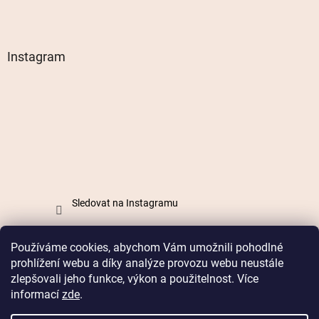
Instagram
Sledovat na Instagramu
Používáme cookies, abychom Vám umožnili pohodlné
Vytvořil Shoptet
prohlížení webu a díky analýze provozu webu neustále
zlepšovali jeho funkce, výkon a použitelnost. Více
informací
zde
.
Copyright 2026
Mabell.cz
. Všechna práva vyhrazena.