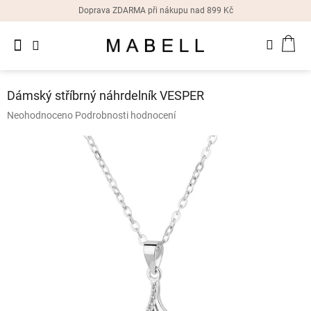
Přejít
Doprava ZDARMA při nákupu nad 899 Kč
na
obsah
Novinky
NÁK
Dámské
prsteny
KOŠ
Dámský stříbrný náhrdelník VESPER
Dámské
Průměrné
Neohodnoceno
Podrobnosti hodnocení
náušnice
hodnocení
produktu
je
Dámské
náramky
0,0
z
5
Dámské
hvězdiček.
náhrdelníky
Dámske
hodinky
Doplňky