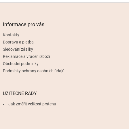
Z
á
p
a
Informace pro vás
t
Kontakty
í
Doprava a platba
Sledování zásilky
Reklamace a vrácení zboží
Obchodní podmínky
Podmínky ochrany osobních údajů
UŽITEČNÉ RADY
Jak změřit velikost prstenu