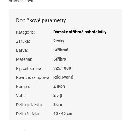
drahých kovů.
Doplňkové parametry
Dámské stříbrné náhrdelníky
Kategorie
:
2 roky
Záruka
:
Stříbrná
Barva
:
Stříbro
Materiál
:
925/1000
Ryzost stříbra
:
Ródiované
Povrchová úprava
:
Zirkon
Kámen
:
2,5 g
Váha
:
2 cm
Délka přívěsku
:
40 - 45 cm
Délka řetízku
: