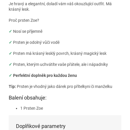
Je hravý a elegantní, doladí vám váš okouzlující outfit. Má
krásný lesk.
Proč prsten Zoe?
✓
Nosí se příjemně
✓
Prsten je odolný vůči vodě
✓
Prsten má krásný lesklý povrch, krásný magický lesk
✓
Prsten, kterým uchvátíte vaše přátele, ale i nápadníky
✓
Perfektní doplněk pro každou ženu
Tip:
Prsten je vhodný jako dárek pro přítelkyni či manželku
Balení obsahuje:
1 Prsten Zoe
Doplňkové parametry