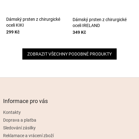
Dámský prsten z chirurgické
Dámský prsten z chirurgické
oceli KIKI
oceli IRELAND
299 Kč
349 Kč
ZOBRAZIT VŠECHNY PODOBNÉ PRODUKTY
Z
á
p
a
Informace pro vás
t
Kontakty
í
Doprava a platba
Sledování zásilky
Reklamace a vrácení zboží