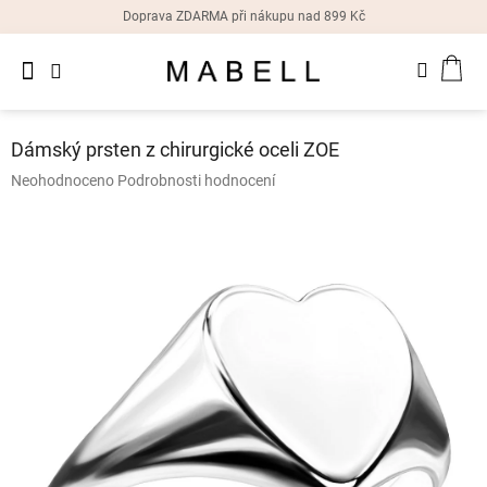
Přejít
Doprava ZDARMA při nákupu nad 899 Kč
na
obsah
Novinky
NÁK
Dámské
prsteny
KOŠ
Dámský prsten z chirurgické oceli ZOE
Dámské
Průměrné
Neohodnoceno
Podrobnosti hodnocení
náušnice
hodnocení
produktu
je
Dámské
náramky
0,0
z
5
Dámské
hvězdiček.
náhrdelníky
Dámske
hodinky
Doplňky