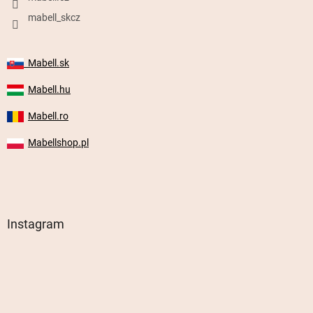
mabell_skcz
Mabell.sk
Mabell.hu
Mabell.ro
Mabellshop.pl
Instagram