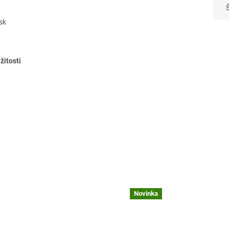
sk
žitosti
.
Novinka