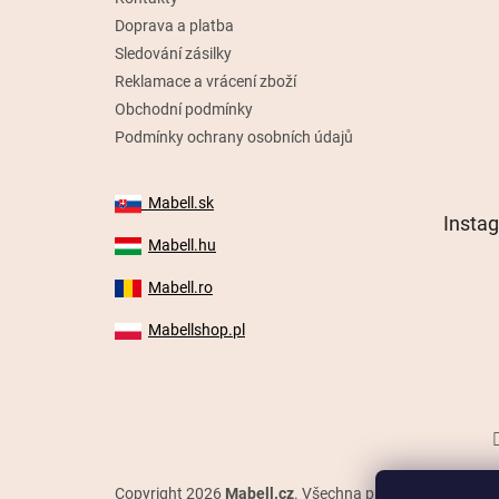
Doprava a platba
Sledování zásilky
Reklamace a vrácení zboží
Obchodní podmínky
Podmínky ochrany osobních údajů
Mabell.sk
Insta
Mabell.hu
Mabell.ro
Mabellshop.pl
Copyright 2026
Mabell.cz
. Všechna práva vyhrazena.