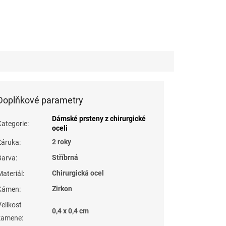
Doplňkové parametry
Dámské prsteny z chirurgické
Kategorie
:
oceli
2 roky
Záruka
:
Stříbrná
Barva
:
Chirurgická ocel
Materiál
:
Zirkon
Kámen
:
Velikost
0,4 x 0,4 cm
kamene
: