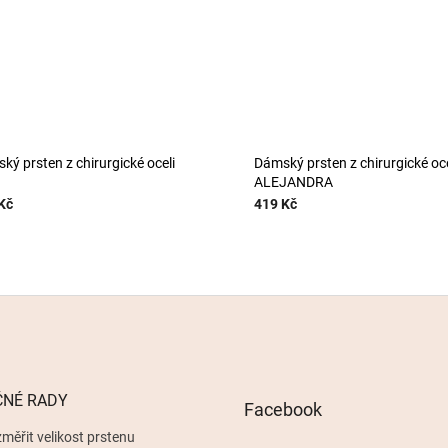
ký prsten z chirurgické oceli
Dámský prsten z chirurgické oce
ALEJANDRA
Kč
419 Kč
ČNÉ RADY
Facebook
měřit velikost prstenu