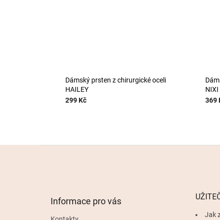
Dámský prsten z chirurgické oceli
Dáms
HAILEY
NIXI
299 Kč
369 
Z
á
p
a
t
UŽITE
Informace pro vás
í
Jak z
Kontakty