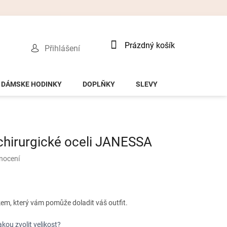
Nákupní
Prázdný košík
Přihlášení
košík
DÁMSKE HODINKY
DOPLŇKY
SLEVY
chirurgické oceli JANESSA
nocení
em, který vám pomůže doladit váš outfit.
akou zvolit velikost?