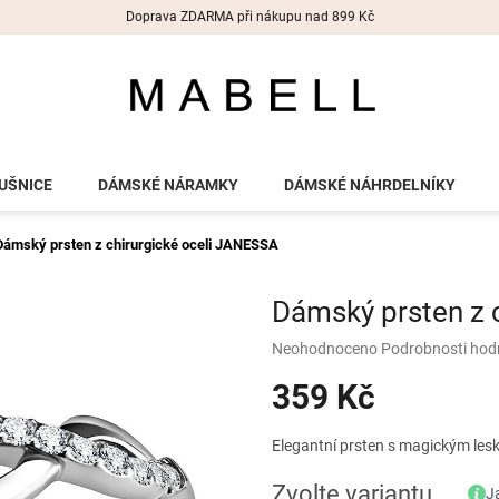
Doprava ZDARMA při nákupu nad 899 Kč
UŠNICE
DÁMSKÉ NÁRAMKY
DÁMSKÉ NÁHRDELNÍKY
Dámský prsten z chirurgické oceli JANESSA
Dámský prsten z 
Průměrné
Neohodnoceno
Podrobnosti hod
hodnocení
359 Kč
produktu
je
0,0
Měrná
Elegantní prsten s magickým lesk
z
cena:
5
Zvolte variantu
J
hvězdiček.