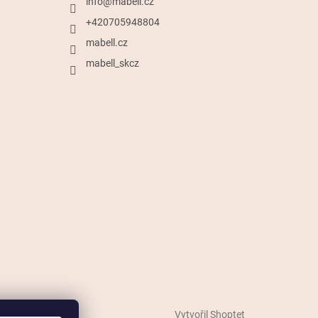
info
@
mabell.cz
+420705948804
mabell.cz
mabell_skcz
Vytvořil Shoptet