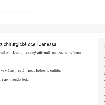
 z chirurgické oceli Janessa
ratí svou krásu, je
odolný vůči vodě
, nerezaví a nezčerná.
ti, ke krásným šatům nebo běžnému outfitu.
rásný magický lesk.