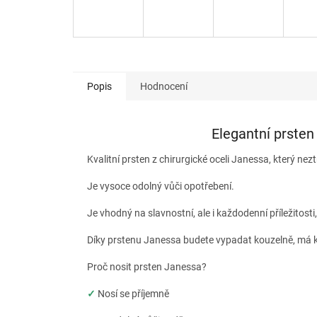
Popis
Hodnocení
Elegantní prsten
Kvalitní prsten z chirurgické oceli Janessa, který nezt
Je vysoce odolný vůči opotřebení.
Je vhodný na slavnostní, ale i každodenní příležitos
Díky prstenu Janessa budete vypadat kouzelně, má k
Proč nosit prsten Janessa?
✓
Nosí se příjemně