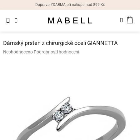
Přejít
Doprava ZDARMA při nákupu nad 899 Kč
na
obsah
Novinky
NÁK
Dámské
prsteny
KOŠ
Dámský prsten z chirurgické oceli GIANNETTA
Dámské
Průměrné
Neohodnoceno
Podrobnosti hodnocení
náušnice
hodnocení
produktu
je
Dámské
náramky
0,0
z
5
Dámské
hvězdiček.
náhrdelníky
Dámske
hodinky
Doplňky