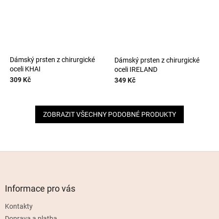
Dámský prsten z chirurgické
Dámský prsten z chirurgické
oceli KHAI
oceli IRELAND
309 Kč
349 Kč
ZOBRAZIT VŠECHNY PODOBNÉ PRODUKTY
Z
á
p
a
Informace pro vás
t
Kontakty
í
Doprava a platba