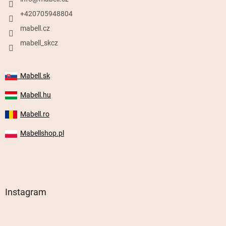
+420705948804
mabell.cz
mabell_skcz
Mabell.sk
Mabell.hu
Mabell.ro
Mabellshop.pl
Instagram