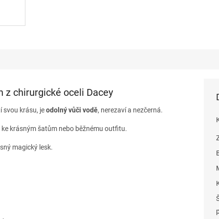
n z chirurgické oceli Dacey
tí svou krásu, je
odolný vůči vodě
, nerezaví a nezčerná.
ti, ke krásným šatům nebo běžnému outfitu.
sný magický lesk.