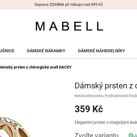
Doprava ZDARMA při nákupu nad 899 Kč
UŠNICE
DÁMSKÉ NÁRAMKY
DÁMSKÉ NÁHRDELNÍKY
Dámský prsten z chirurgické oceli DACEY
Dámský prsten z 
Průměrné
Neohodnoceno
Podrobnosti hod
hodnocení
359 Kč
produktu
je
0,0
Měrná
Elegantní prsten s magickým lesk
z
cena:
5
Zvolte variantu
J
hvězdiček.