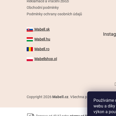
Reklamace a vrácení zboží
Obchodní podmínky
Podmínky ochrany osobních údajů
Mabell.sk
Insta
Mabell.hu
Mabell.ro
Mabellshop.pl
Copyright 2026
Mabell.cz
. Všechna práva vyhrazena.
Používáme c
webu a díky
výkon a použ
Doprava od 49 Kč nebo
zdarma od 899 Kč