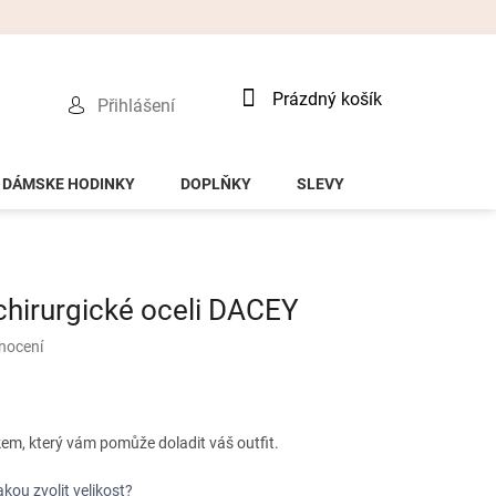
Nákupní
Prázdný košík
Přihlášení
košík
DÁMSKE HODINKY
DOPLŇKY
SLEVY
chirurgické oceli DACEY
nocení
em, který vám pomůže doladit váš outfit.
akou zvolit velikost?