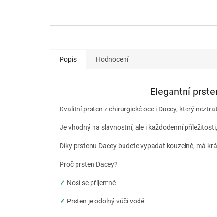
Popis
Hodnocení
Elegantní prste
Kvalitní prsten z chirurgické oceli Dacey, který neztra
Je vhodný na slavnostní, ale i každodenní příležitos
Díky prstenu Dacey budete vypadat kouzelně, má krá
Proč prsten Dacey?
✓
Nosí se příjemně
✓
Prsten je odolný vůči vodě