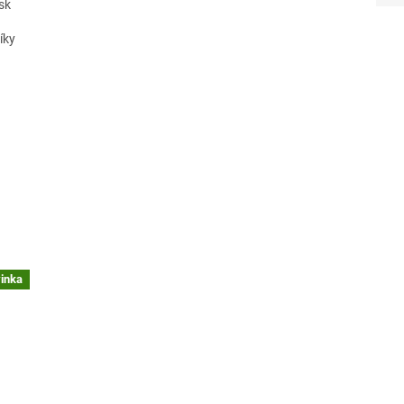
sk
íky
inka