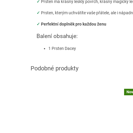
✓
Prsten má krásný lesklý povrch, krásný magický le
✓
Prsten, kterým uchvátíte vaše přátele, ale i nápadn
✓
Perfektní doplněk pro každou ženu
Balení obsahuje:
1 Prsten Dacey
Nov