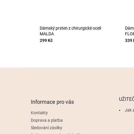
Dámský prsten z chirurgické oceli
Dáms
MALDA
FLO
299 Kč
339 
Z
á
p
a
t
UŽITE
Informace pro vás
í
Jak z
Kontakty
Doprava a platba
Sledování zásilky