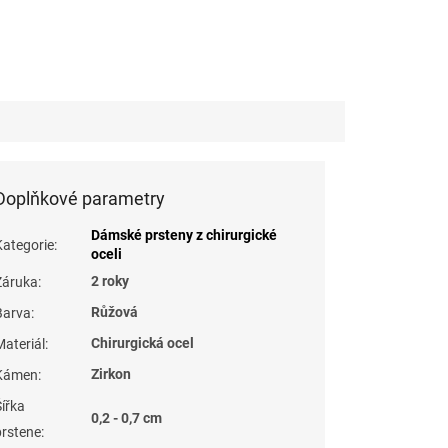
Doplňkové parametry
Dámské prsteny z chirurgické
Kategorie
:
oceli
2 roky
Záruka
:
Růžová
Barva
:
Chirurgická ocel
Materiál
:
Zirkon
Kámen
:
Šířka
0,2 - 0,7 cm
prstene
: