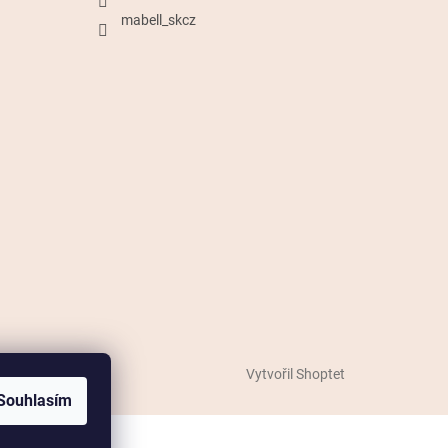
mabell_skcz
Vytvořil Shoptet
Souhlasím