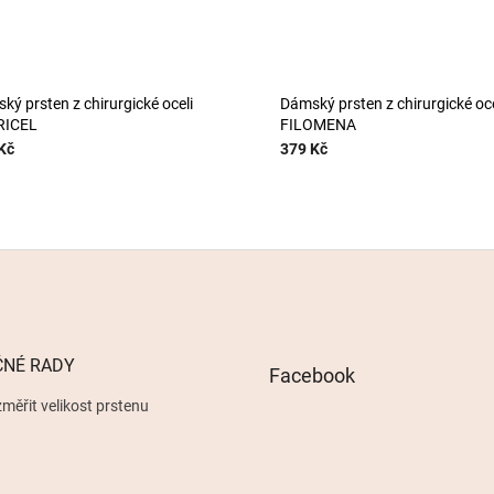
ký prsten z chirurgické oceli
Dámský prsten z chirurgické oce
RICEL
FILOMENA
Kč
379 Kč
ČNÉ RADY
Facebook
měřit velikost prstenu