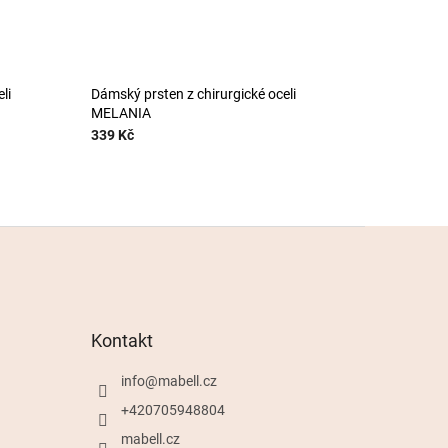
li
Dámský prsten z chirurgické oceli
MELANIA
339 Kč
Kontakt
info
@
mabell.cz
+420705948804
mabell.cz