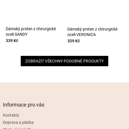
Dámský prsten z chirurgické
Dámský prsten z chirurgické
oceli SANDY
oceli VERONICA
339 Kč
329 Kč
ZOBRAZIT VŠECHNY PODOBNÉ PRODUKTY
Z
á
p
a
Informace pro vás
t
Kontakty
í
Doprava a platba