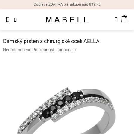
Přejít
Doprava ZDARMA při nákupu nad 899 Kč
na
obsah
Novinky
NÁK
Dámské
prsteny
KOŠ
Dámský prsten z chirurgické oceli AELLA
Dámské
Průměrné
Neohodnoceno
Podrobnosti hodnocení
náušnice
hodnocení
produktu
je
Dámské
náramky
0,0
z
5
Dámské
hvězdiček.
náhrdelníky
Dámske
hodinky
Doplňky