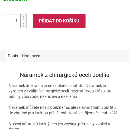
PŘIDAT DO KOŠÍKU
Popis
Hodnocení
Náramek z chirurgické oceli Joellia
Náramek Joellia na jemné doladění outfitu. Náramek je
vyroben z kvalitní chirurgické oceli, neztratí svou krásu. Je
odolný vůči vodě, nezrezaví a nezčerná.
Náramek můžete nosit k běžnému, ale i slavnostnímu outfitu.
Je vhodný pro každou příležitost. Nosí se příjemně, nepřekáží.
Nošení náramků každý den jen zvyšuje přirozený vzhled a