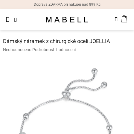
Přejít
Doprava ZDARMA při nákupu nad 899 Kč
na
obsah
Novinky
NÁK
Dámské
prsteny
KOŠ
Dámský náramek z chirurgické oceli JOELLIA
Dámské
Průměrné
Neohodnoceno
Podrobnosti hodnocení
náušnice
hodnocení
produktu
je
Dámské
náramky
0,0
z
5
Dámské
hvězdiček.
náhrdelníky
Dámske
hodinky
Doplňky