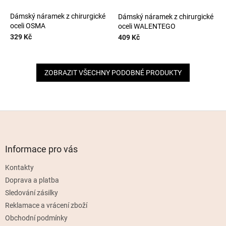
Dámský náramek z chirurgické
Dámský náramek z chirurgické
oceli OSMA
oceli WALENTEGO
329 Kč
409 Kč
ZOBRAZIT VŠECHNY PODOBNÉ PRODUKTY
Z
á
p
a
Informace pro vás
t
Kontakty
í
Doprava a platba
Sledování zásilky
Reklamace a vrácení zboží
Obchodní podmínky