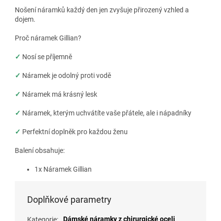
Nošení náramků každý den jen zvyšuje přirozený vzhled a
dojem.
Proč náramek Gillian?
✓
Nosí se příjemně
✓
Náramek je odolný proti vodě
✓
Náramek má krásný lesk
✓
Náramek, kterým uchvátíte vaše přátele, ale i nápadníky
✓
Perfektní doplněk pro každou ženu
Balení obsahuje:
1x Náramek Gillian
Doplňkové parametry
Dámské náramky z chirurgické oceli
Kategorie
: