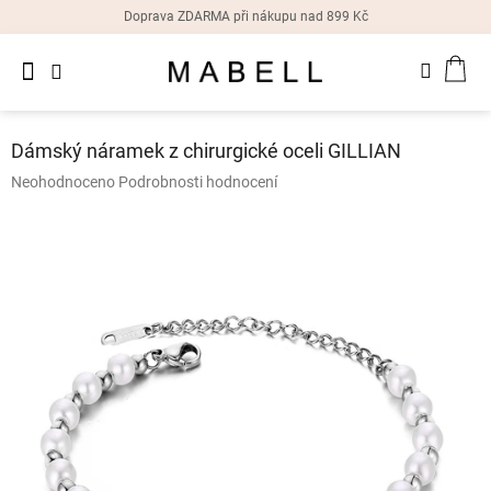
Přejít
Doprava ZDARMA při nákupu nad 899 Kč
na
obsah
Novinky
NÁK
Dámské
prsteny
KOŠ
Dámský náramek z chirurgické oceli GILLIAN
Dámské
Průměrné
Neohodnoceno
Podrobnosti hodnocení
náušnice
hodnocení
produktu
je
Dámské
náramky
0,0
z
5
Dámské
hvězdiček.
náhrdelníky
Dámske
hodinky
Doplňky