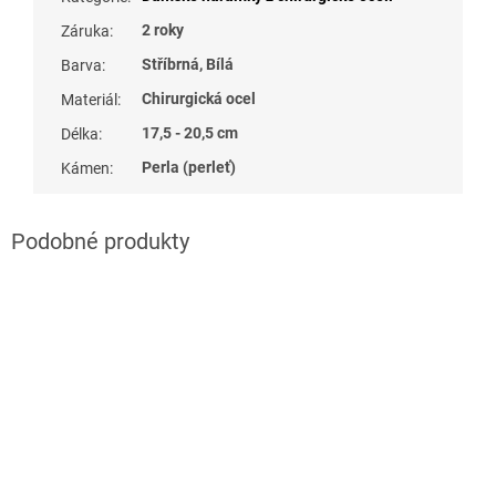
2 roky
Záruka
:
Stříbrná, Bílá
Barva
:
Chirurgická ocel
Materiál
:
17,5 - 20,5 cm
Délka
:
Perla (perleť)
Kámen
: