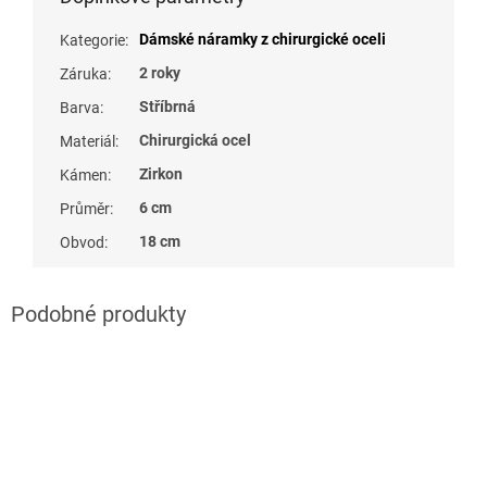
Dámské náramky z chirurgické oceli
Kategorie
:
2 roky
Záruka
:
Stříbrná
Barva
:
Chirurgická ocel
Materiál
:
Zirkon
Kámen
:
6 cm
Průměr
:
18 cm
Obvod
: