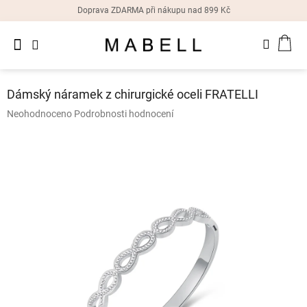
Přejít
Doprava ZDARMA při nákupu nad 899 Kč
na
obsah
Novinky
NÁK
Dámské
prsteny
KOŠ
Dámský náramek z chirurgické oceli FRATELLI
Dámské
Průměrné
Neohodnoceno
Podrobnosti hodnocení
náušnice
hodnocení
produktu
je
Dámské
náramky
0,0
z
5
Dámské
hvězdiček.
náhrdelníky
Dámske
hodinky
Doplňky