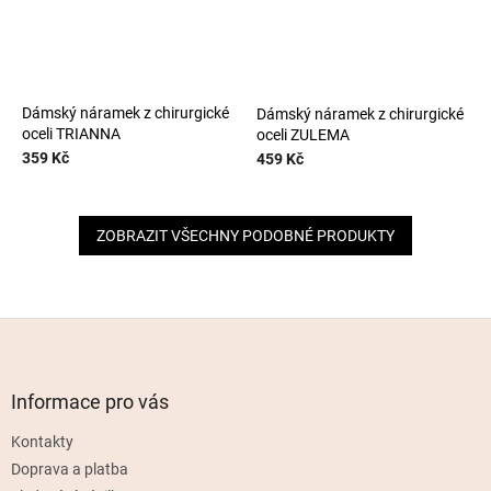
Dámský náramek z chirurgické
Dámský náramek z chirurgické
oceli TRIANNA
oceli ZULEMA
359 Kč
459 Kč
ZOBRAZIT VŠECHNY PODOBNÉ PRODUKTY
Z
á
p
a
Informace pro vás
t
Kontakty
í
Doprava a platba