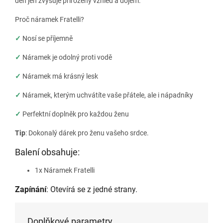
den jen zvyšuje přirozený vzhled a dojem.
Proč náramek Fratelli?
✓
Nosí se příjemně
✓
Náramek je odolný proti vodě
✓
Náramek má krásný lesk
✓
Náramek, kterým uchvátíte vaše přátele, ale i nápadníky
✓
Perfektní doplněk pro každou ženu
Tip
: Dokonalý dárek pro ženu vašeho srdce.
Balení obsahuje:
1x Náramek Fratelli
Zapínání
: Otevírá se z jedné strany.
Doplňkové parametry