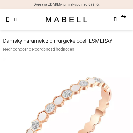
Přejít
Doprava ZDARMA při nákupu nad 899 Kč
na
obsah
Novinky
NÁK
Dámské
prsteny
KOŠ
Dámský náramek z chirurgické oceli ESMERAY
Dámské
Průměrné
Neohodnoceno
Podrobnosti hodnocení
náušnice
hodnocení
produktu
je
Dámské
náramky
0,0
z
5
Dámské
hvězdiček.
náhrdelníky
Dámske
hodinky
Doplňky