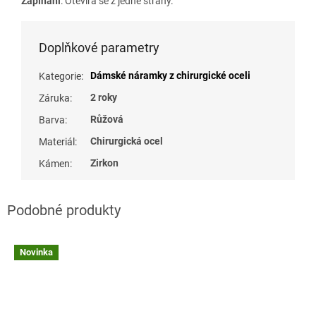
Zapínání
: Otevírá se z jedné strany.
Doplňkové parametry
Dámské náramky z chirurgické oceli
Kategorie
:
2 roky
Záruka
:
Růžová
Barva
:
Chirurgická ocel
Materiál
:
Zirkon
Kámen
:
Novinka