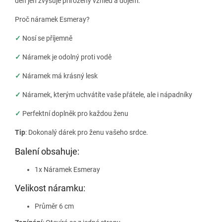
den jen zvyšuje přirozený vzhled a dojem.
Proč náramek Esmeray?
✓
Nosí se příjemně
✓
Náramek je odolný proti vodě
✓
Náramek má krásný lesk
✓
Náramek, kterým uchvátíte vaše přátele, ale i nápadníky
✓
Perfektní doplněk pro každou ženu
Tip
: Dokonalý dárek pro ženu vašeho srdce.
Balení obsahuje:
1x Náramek Esmeray
Velikost náramku:
Průměr 6 cm