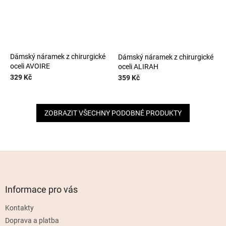
Dámský náramek z chirurgické
Dámský náramek z chirurgické
oceli AVOIRE
oceli ALIRAH
329 Kč
359 Kč
ZOBRAZIT VŠECHNY PODOBNÉ PRODUKTY
Z
á
p
a
Informace pro vás
t
Kontakty
í
Doprava a platba