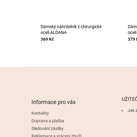
Dámský náhrdelník z chirurgické
Dáms
oceli ALDANA
ocel
369 Kč
379 
Z
á
p
a
t
UŽITE
Informace pro vás
í
Jak z
Kontakty
Doprava a platba
Sledování zásilky
Reklamace a vrácení zboží