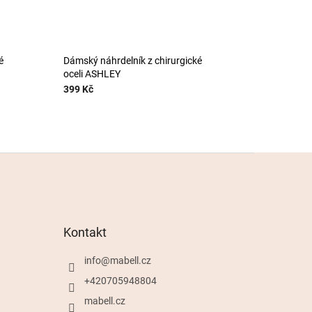
é
Dámský náhrdelník z chirurgické
oceli ASHLEY
399 Kč
Kontakt
info
@
mabell.cz
+420705948804
mabell.cz