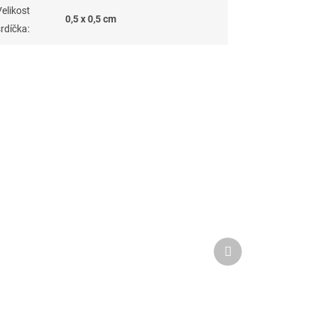
Velikost
0,5 x 0,5 cm
srdíčka
:
Další
produkt