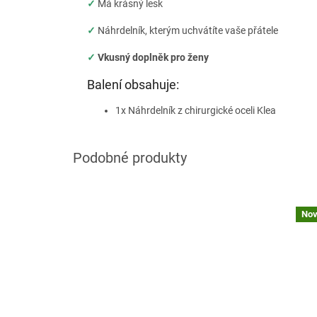
✓
Má krásný lesk
✓
Náhrdelník, kterým uchvátíte vaše přátele
✓
Vkusný doplněk pro ženy
Balení obsahuje:
1x Náhrdelník z chirurgické oceli Klea
Nov