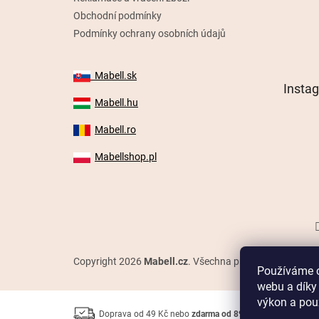
Obchodní podmínky
Podmínky ochrany osobních údajů
Mabell.sk
Insta
Mabell.hu
Mabell.ro
Mabellshop.pl
Copyright 2026
Mabell.cz
. Všechna práva vyhrazena.
Používáme c
webu a díky
výkon a použ
Doprava od 49 Kč nebo
zdarma od 899 Kč