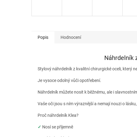
Popis
Hodnocení
Náhrdelník z
Stylový náhrdelník z kvalitní chirurgické oceli, který 
Je vysoce odolný vůči opotřebení.
Náhrdelník můžete nosit k běžnému, ale i slavnostním
Vaše oči jsou s ním výraznější a nemají nouzi o lásku
Proč náhrdelník Klea?
✓
Nosí se příjemně