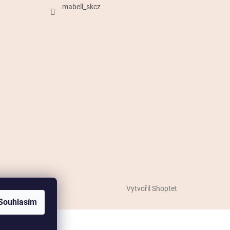
mabell_skcz
Vytvořil Shoptet
Souhlasím