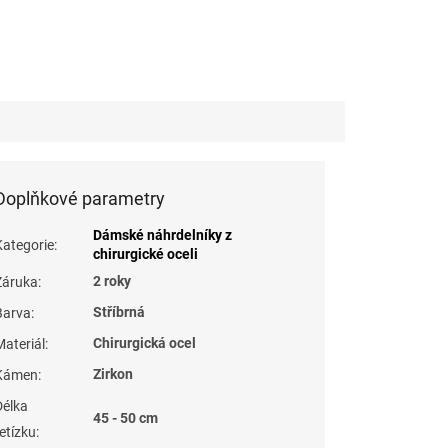
Doplňkové parametry
Dámské náhrdelníky z
Kategorie
:
chirurgické oceli
2 roky
Záruka
:
Stříbrná
Barva
:
Chirurgická ocel
Materiál
:
Zirkon
Kámen
:
Délka
45 - 50 cm
řetízku
: