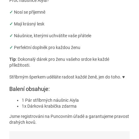
Proč náušnice Aiyla?
✓
Nosí se příjemně
✓
Mají krásný lesk
✓
Náušnice, kterými uchvátíte vaše přátele
✓
Perfektní doplněk pro každou ženu
Tip
: Dokonalý dárek pro ženu vašeho srdce ke každé
příležitosti.
Stříbrným šperkem uděláte radost každé ženě, jen do toho.
♥
Balení obsahuje:
1 Pár stříbrných náušnic Aiyla
1x Dárková krabička zdarma
Jsme registrováni na Puncovním úřadě a garantujeme pravost
drahých kovů.