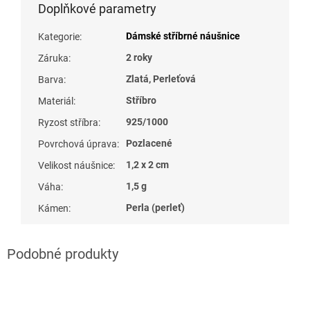
Doplňkové parametry
Dámské stříbrné náušnice
Kategorie
:
2 roky
Záruka
:
Zlatá, Perleťová
Barva
:
Stříbro
Materiál
:
925/1000
Ryzost stříbra
:
Pozlacené
Povrchová úprava
:
1,2 x 2 cm
Velikost náušnice
:
1,5 g
Váha
:
Perla (perleť)
Kámen
: