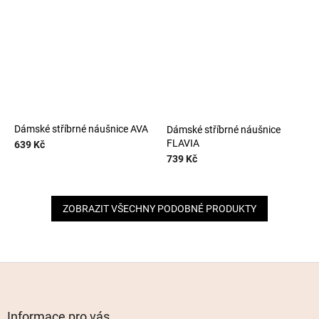
Dámské stříbrné náušnice AVA
Dámské stříbrné náušnice
FLAVIA
639 Kč
739 Kč
ZOBRAZIT VŠECHNY PODOBNÉ PRODUKTY
Z
á
p
a
Informace pro vás