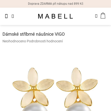
Přejít
Doprava ZDARMA při nákupu nad 899 Kč
na
obsah
Novinky
NÁK
Dámské
prsteny
KOŠ
Dámské stříbrné náušnice VIGO
Dámské
Průměrné
Neohodnoceno
Podrobnosti hodnocení
náušnice
hodnocení
produktu
je
Dámské
náramky
0,0
z
5
Dámské
hvězdiček.
náhrdelníky
Dámske
hodinky
Doplňky