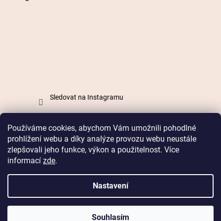
Sledovat na Instagramu
Používáme cookies, abychom Vám umožnili pohodlné
Vytvořil Shoptet
prohlížení webu a díky analýze provozu webu neustále
zlepšovali jeho funkce, výkon a použitelnost. Více
informací
zde
.
Copyright 2026
Mabell.cz
. Všechna práva vyhrazena.
Nastavení
Doprava od 49 Kč nebo
zdarma od 899 Kč
Souhlasím