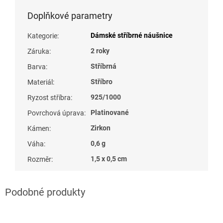
Doplňkové parametry
Dámské stříbrné náušnice
Kategorie
:
2 roky
Záruka
:
Stříbrná
Barva
:
Stříbro
Materiál
:
925/1000
Ryzost stříbra
:
Platinované
Povrchová úprava
:
Zirkon
Kámen
:
0,6 g
Váha
:
1,5 x 0,5 cm
Rozměr
: