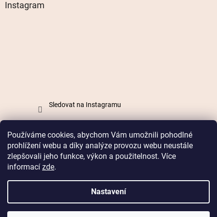
Instagram
Sledovat na Instagramu
Používáme cookies, abychom Vám umožnili pohodlné
Vytvořil Shoptet
prohlížení webu a díky analýze provozu webu neustále
zlepšovali jeho funkce, výkon a použitelnost. Více
informací
zde
.
Copyright 2026
Mabell.cz
. Všechna práva vyhrazena.
Nastavení
Doprava od 49 Kč nebo
zdarma od 899 Kč