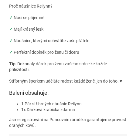
Proč náušnice Reilynn?
✓
Nosí se příjemně
✓
Mají krásný lesk
✓
Náušnice, kterými uchvátíte vaše přátele
✓
Perfektní doplněk pro ženu či dceru
Tip
: Dokonalý dárek pro ženu vašeho srdce ke každé
příležitosti.
Stříbrným šperkem uděláte radost každé ženě, jen do toho.
♥
Balení obsahuje:
1 Pár stříbrných náušnic Reilynn
1x Dárková krabička zdarma
Jsme registrováni na Puncovním úřadě a garantujeme pravost
drahých kovů.