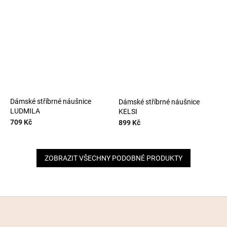
Dámské stříbrné náušnice
Dámské stříbrné náušnice
LUDMILA
KELSI
709 Kč
899 Kč
ZOBRAZIT VŠECHNY PODOBNÉ PRODUKTY
Z
á
p