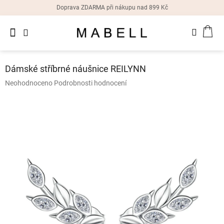
Přejít
Doprava ZDARMA při nákupu nad 899 Kč
na
obsah
Novinky
NÁK
Dámské
prsteny
KOŠ
Dámské stříbrné náušnice REILYNN
Dámské
Průměrné
Neohodnoceno
Podrobnosti hodnocení
náušnice
hodnocení
produktu
je
Dámské
náramky
0,0
z
5
Dámské
hvězdiček.
náhrdelníky
Dámske
hodinky
Doplňky