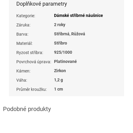
Doplňkové parametry
Dámské stříbrné náušnice
Kategorie
:
2 roky
Záruka
:
Stříbrná, Růžová
Barva
:
Stříbro
Materiál
:
925/1000
Ryzost stříbra
:
Platinované
Povrchová úprava
:
Zirkon
Kámen
:
1,2 g
Váha
:
1 cm
Průměr kroužku
: