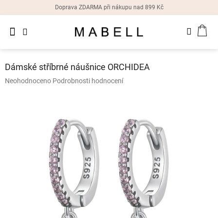
Přejít
Doprava ZDARMA při nákupu nad 899 Kč
na
obsah
Novinky
NÁK
Dámské
prsteny
KOŠ
Dámské stříbrné náušnice ORCHIDEA
Dámské
Průměrné
Neohodnoceno
Podrobnosti hodnocení
náušnice
hodnocení
produktu
je
Dámské
náramky
0,0
z
5
Dámské
hvězdiček.
náhrdelníky
Dámske
hodinky
Doplňky