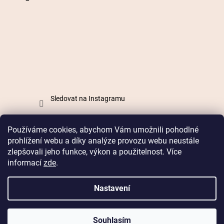
Sledovat na Instagramu
Používáme cookies, abychom Vám umožnili pohodlné
Vytvořil Shoptet
prohlížení webu a díky analýze provozu webu neustále
zlepšovali jeho funkce, výkon a použitelnost. Více
informací
zde
.
Copyright 2026
Mabell.cz
. Všechna práva vyhrazena.
Nastavení
Doprava od 49 Kč nebo
zdarma od 899 Kč
Souhlasím