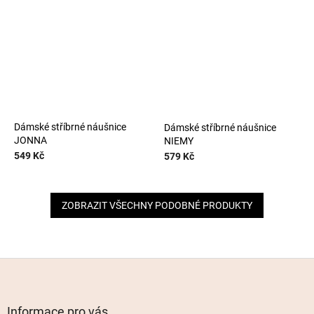
Dámské stříbrné náušnice
Dámské stříbrné náušnice
JONNA
NIEMY
549 Kč
579 Kč
ZOBRAZIT VŠECHNY PODOBNÉ PRODUKTY
Z
á
p
a
Informace pro vás