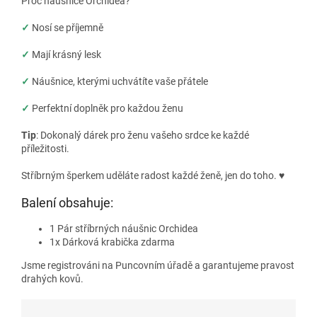
Proč náušnice Orchidea?
✓
Nosí se příjemně
✓
Mají krásný lesk
✓
Náušnice, kterými uchvátíte vaše přátele
✓
Perfektní doplněk pro každou ženu
Tip
: Dokonalý dárek pro ženu vašeho srdce ke každé
příležitosti.
Stříbrným šperkem uděláte radost každé ženě, jen do toho.
♥
Balení obsahuje:
1 Pár stříbrných náušnic Orchidea
1x Dárková krabička zdarma
Jsme registrováni na Puncovním úřadě a garantujeme pravost
drahých kovů.