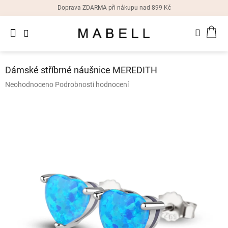
Přejít
Doprava ZDARMA při nákupu nad 899 Kč
na
obsah
Novinky
NÁK
Dámské
prsteny
KOŠ
Dámské stříbrné náušnice MEREDITH
Dámské
Průměrné
Neohodnoceno
Podrobnosti hodnocení
náušnice
hodnocení
produktu
je
Dámské
náramky
0,0
z
5
Dámské
hvězdiček.
náhrdelníky
Dámske
hodinky
Doplňky