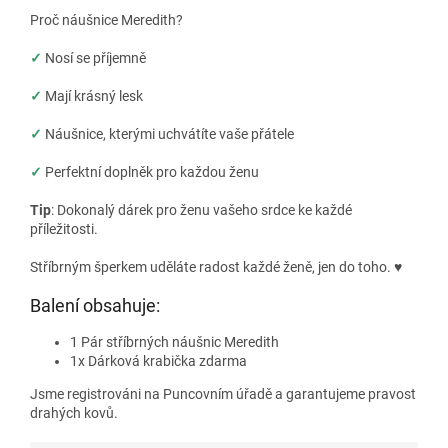
Proč náušnice Meredith?
✓
Nosí se příjemně
✓
Mají krásný lesk
✓
Náušnice, kterými uchvátíte vaše přátele
✓
Perfektní doplněk pro každou ženu
Tip
: Dokonalý dárek pro ženu vašeho srdce ke každé
příležitosti.
Stříbrným šperkem uděláte radost každé ženě, jen do toho.
♥
Balení obsahuje:
1 Pár stříbrných náušnic Meredith
1x Dárková krabička zdarma
Jsme registrováni na Puncovním úřadě a garantujeme pravost
drahých kovů.