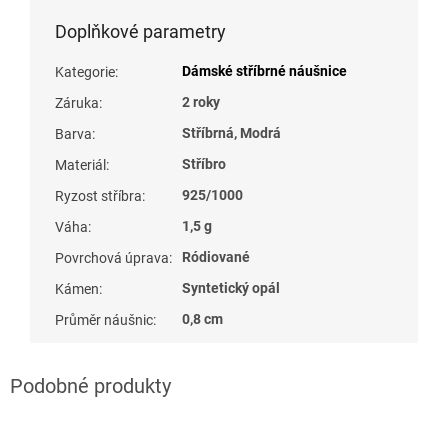
Doplňkové parametry
Dámské stříbrné náušnice
Kategorie
:
2 roky
Záruka
:
Stříbrná, Modrá
Barva
:
Stříbro
Materiál
:
925/1000
Ryzost stříbra
:
1,5 g
Váha
:
Ródiované
Povrchová úprava
:
Syntetický opál
Kámen
:
0,8 cm
Průměr náušnic
: