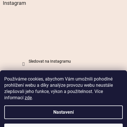
Instagram
Sledovat na Instagramu
Používáme cookies, abychom Vám umožnili pohodlné
Vytvořil Shoptet
prohlížení webu a díky analýze provozu webu neustále
zlepšovali jeho funkce, výkon a použitelnost. Více
informací
zde
.
Copyright 2026
Mabell.cz
. Všechna práva vyhrazena.
Nastavení
Doprava od 49 Kč nebo
zdarma od 899 Kč