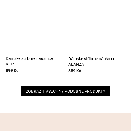
Dámské stříbrné náušnice
Dámské stříbrné náušnice
KELSI
ALANZA
899 Kč
859 Kč
ZOBRAZIT VŠECHNY PODOBNÉ PRODUKTY
Z
á
p