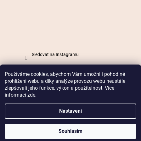
Sledovat na Instagramu
Používáme cookies, abychom Vám umožnili pohodlné
Vytvořil Shoptet
prohlížení webu a díky analýze provozu webu neustále
zlepšovali jeho funkce, výkon a použitelnost. Více
informací
zde
.
Copyright 2026
Mabell.cz
. Všechna práva vyhrazena.
Nastavení
Doprava od 49 Kč nebo
zdarma od 899 Kč
Souhlasím
14 dní na vrácení zboží bez udání důvodu