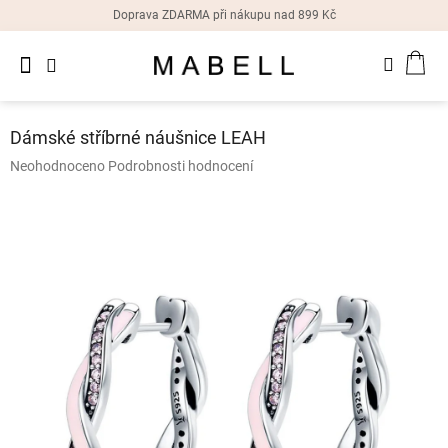
Přejít
Doprava ZDARMA při nákupu nad 899 Kč
na
obsah
Novinky
NÁK
Dámské
prsteny
KOŠ
Dámské stříbrné náušnice LEAH
Dámské
Průměrné
Neohodnoceno
Podrobnosti hodnocení
náušnice
hodnocení
produktu
je
Dámské
náramky
0,0
z
5
Dámské
hvězdiček.
náhrdelníky
Dámske
hodinky
Doplňky