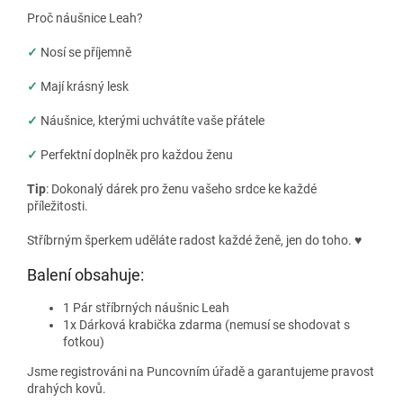
Proč náušnice Leah?
✓
Nosí se příjemně
✓
Mají krásný lesk
✓
Náušnice, kterými uchvátíte vaše přátele
✓
Perfektní doplněk pro každou ženu
Tip
: Dokonalý dárek pro ženu vašeho srdce ke každé
příležitosti.
Stříbrným šperkem uděláte radost každé ženě, jen do toho.
♥
Balení obsahuje:
1 Pár stříbrných náušnic Leah
1x Dárková krabička zdarma (nemusí se shodovat s
fotkou)
Jsme registrováni na Puncovním úřadě a garantujeme pravost
drahých kovů.