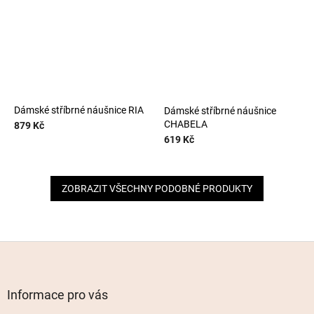
Dámské stříbrné náušnice RIA
Dámské stříbrné náušnice
CHABELA
879 Kč
619 Kč
ZOBRAZIT VŠECHNY PODOBNÉ PRODUKTY
Z
á
p
a
Informace pro vás
t