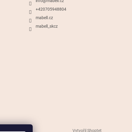
info
@
mabell.cz
+420705948804
mabell.cz
mabell_skcz
Vytvořil Shoptet