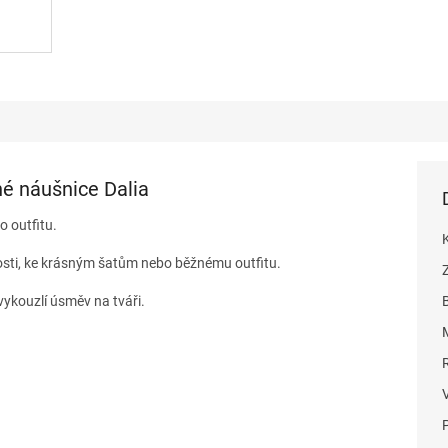
né náušnice Dalia
o outfitu.
tosti, ke krásným šatům nebo běžnému outfitu.
ykouzlí úsměv na tváři.