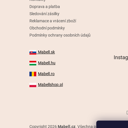
Doprava a platba
Sledování zásilky
Reklamace a vrácení zboží
Obchodní podmínky
Podmínky ochrany osobních údajů
Mabell.sk
Insta
Mabell.hu
Mabell.ro
Mabellshop.pl
Copyright 2026
Mabell.cz
. Všechna práva vyhrazena.