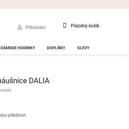
Nákupní
Prázdný košík
Přihlášení
košík
DÁMSKE HODINKY
DOPLŇKY
SLEVY
náušnice DALIA
nocení
dou příležitost.