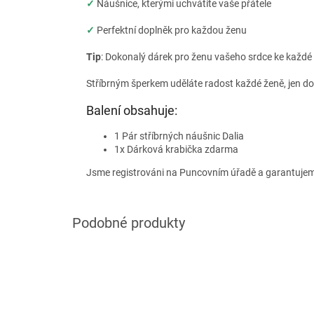
✓
Náušnice, kterými uchvátíte vaše přátele
✓
Perfektní doplněk pro každou ženu
Tip
: Dokonalý dárek pro ženu vašeho srdce ke každé p
Stříbrným šperkem uděláte radost každé ženě, jen d
Balení obsahuje:
1 Pár stříbrných náušnic Dalia
1x Dárková krabička zdarma
Jsme registrováni na Puncovním úřadě a garantujem