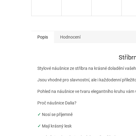
Popis
Hodnocení
Stříbr
Stylové náušnice ze stříbra na krásné doladění vašeh
Jsou vhodné pro slavnostní, ale i každodenní příleži
Pohled na náušnice ve tvaru elegantního kruhu vám v
Proč náušnice Dalia?
✓
Nosí se příjemně
✓
Mají krásný lesk