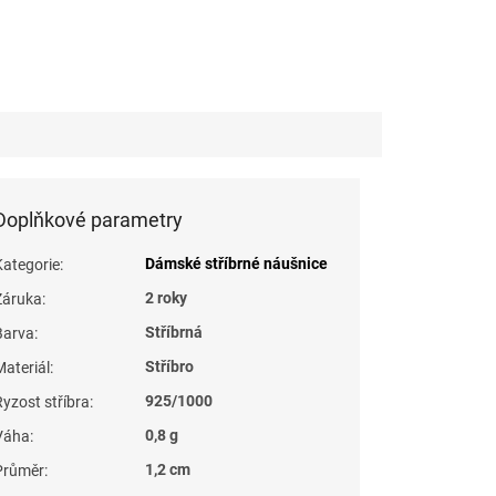
Doplňkové parametry
Dámské stříbrné náušnice
Kategorie
:
2 roky
Záruka
:
Stříbrná
Barva
:
Stříbro
Materiál
:
925/1000
Ryzost stříbra
:
0,8 g
Váha
:
1,2 cm
Průměr
: