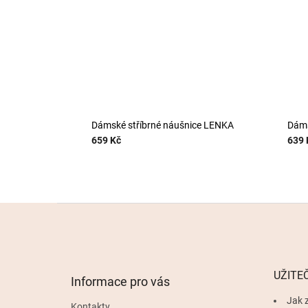
Dámské stříbrné náušnice LENKA
Dáms
659 Kč
639 
Z
á
p
a
t
UŽITE
Informace pro vás
í
Jak z
Kontakty