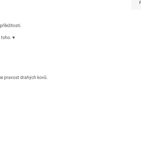
říležitosti.
o toho.
♥
e pravost drahých kovů.