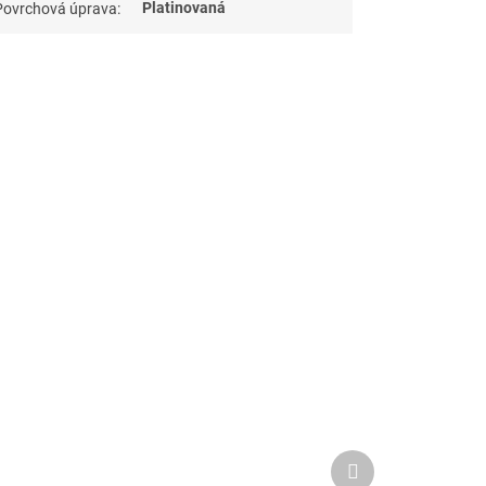
Platinovaná
Povrchová úprava
:
Další
produkt