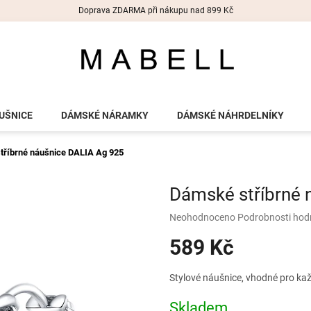
Doprava ZDARMA při nákupu nad 899 Kč
UŠNICE
DÁMSKÉ NÁRAMKY
DÁMSKÉ NÁHRDELNÍKY
tříbrné náušnice DALIA
Ag 925
Dámské stříbrné 
Průměrné
Neohodnoceno
Podrobnosti hod
hodnocení
589 Kč
produktu
je
0,0
Měrná
Stylové náušnice, vhodné pro kaž
z
cena:
5
Skladem
hvězdiček.