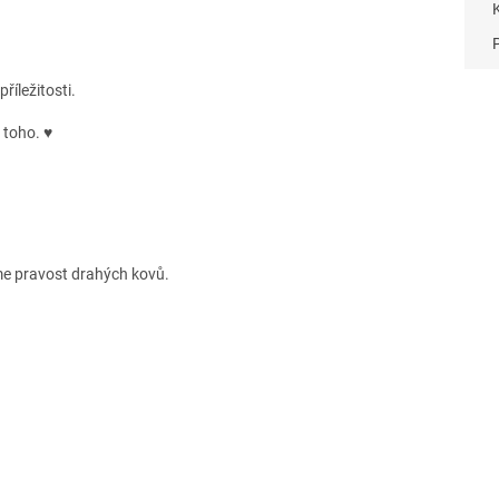
říležitosti.
o toho.
♥
e pravost drahých kovů.