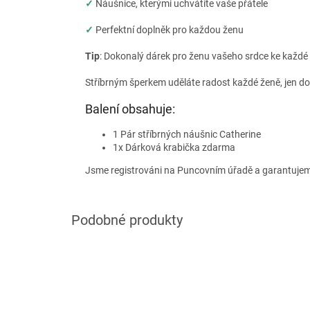
✓
Náušnice, kterými uchvátíte vaše přátele
✓
Perfektní doplněk pro každou ženu
Tip
: Dokonalý dárek pro ženu vašeho srdce ke každé p
Stříbrným šperkem uděláte radost každé ženě, jen d
Balení obsahuje:
1 Pár stříbrných náušnic Catherine
1x Dárková krabička zdarma
Jsme registrováni na Puncovním úřadě a garantujem