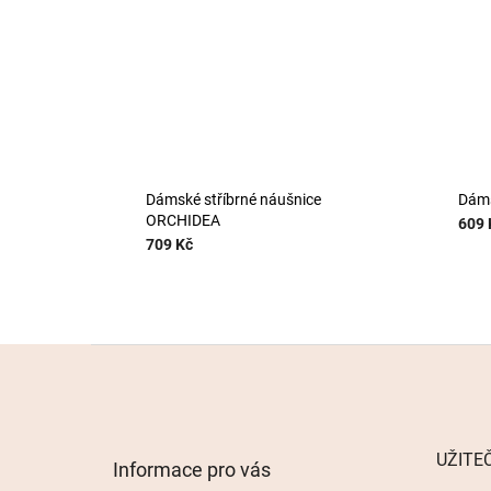
Dámské stříbrné náušnice
Dáms
ORCHIDEA
609 
709 Kč
Z
á
p
a
t
UŽITE
Informace pro vás
í