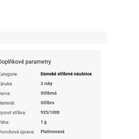
Doplňkové parametry
Dámské stříbrné náušnice
Kategorie
:
2 roky
Záruka
:
Stříbrná
Barva
:
Stříbro
Materiál
:
925/1000
Ryzost stříbra
:
1 g
Váha
:
Platinovaná
Povrchová úprava
: