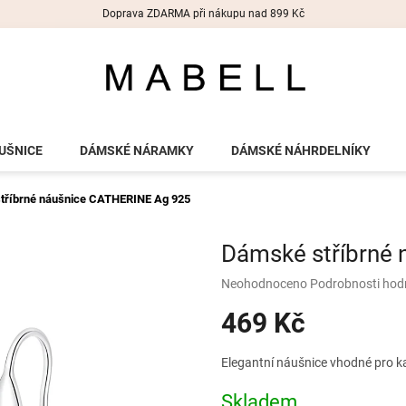
Doprava ZDARMA při nákupu nad 899 Kč
UŠNICE
DÁMSKÉ NÁRAMKY
DÁMSKÉ NÁHRDELNÍKY
tříbrné náušnice CATHERINE
Ag 925
Dámské stříbrné
Průměrné
Neohodnoceno
Podrobnosti hod
hodnocení
469 Kč
produktu
je
0,0
Měrná
Elegantní náušnice vhodné pro ka
z
cena:
5
Skladem
hvězdiček.