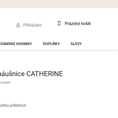
Nákupní
Prázdný košík
Přihlášení
košík
DÁMSKE HODINKY
DOPLŇKY
SLEVY
 náušnice CATHERINE
nocení
ždou příležitost.