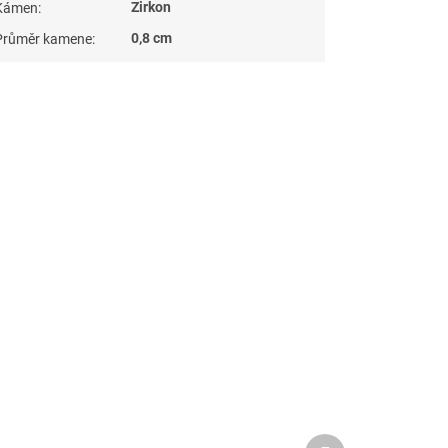
Zirkon
Kámen
:
0,8 cm
Průměr kamene
:
Další