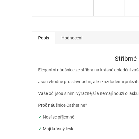
Popis
Hodnocení
Stříbrné
Elegantní náušnice ze stříbra na krásné doladění vaš
Jsou vhodné pro slavnostní, ale i každodenní příleži
Vaše oči jsou s nimi výraznější a nemají nouzi o lásk
Proč náušnice Catherine?
✓
Nosí se příjemně
✓
Mají krásný lesk