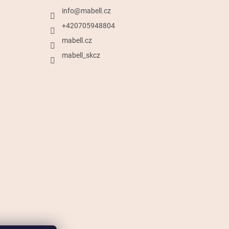
info
@
mabell.cz
+420705948804
mabell.cz
mabell_skcz