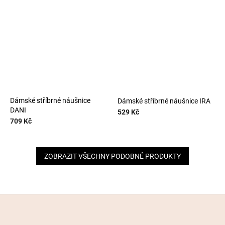
Dámské stříbrné náušnice
Dámské stříbrné náušnice IRA
DANI
529 Kč
709 Kč
ZOBRAZIT VŠECHNY PODOBNÉ PRODUKTY
Z
á
p