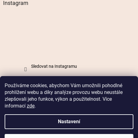
Instagram
Sledovat na Instagramu
Používáme cookies, abychom Vám umožnili pohodlné
Vytvořil Shoptet
prohlížení webu a díky analýze provozu webu neustále
zlepšovali jeho funkce, výkon a použitelnost. Více
informací
zde
.
Copyright 2026
Mabell.cz
. Všechna práva vyhrazena.
Nastavení
Doprava od 49 Kč nebo
zdarma od 899 Kč