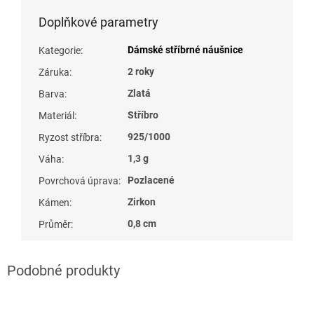
Doplňkové parametry
Dámské stříbrné náušnice
Kategorie
:
2 roky
Záruka
:
Zlatá
Barva
:
Stříbro
Materiál
:
925/1000
Ryzost stříbra
:
1,3 g
Váha
:
Pozlacené
Povrchová úprava
:
Zirkon
Kámen
:
0,8 cm
Průměr
: