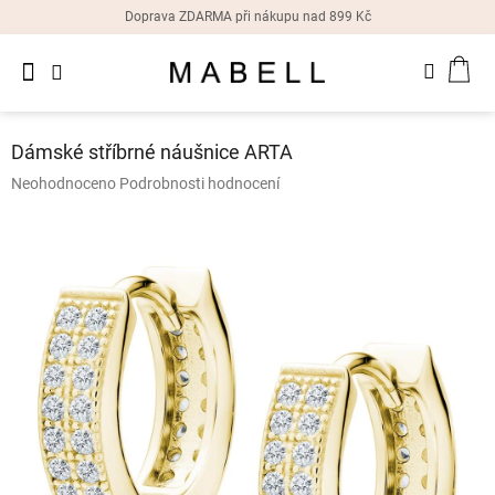
Přejít
Doprava ZDARMA při nákupu nad 899 Kč
na
obsah
Novinky
NÁK
Dámské
prsteny
KOŠ
Dámské stříbrné náušnice ARTA
Dámské
Průměrné
Neohodnoceno
Podrobnosti hodnocení
náušnice
hodnocení
produktu
je
Dámské
náramky
0,0
z
5
Dámské
hvězdiček.
náhrdelníky
Dámske
hodinky
Doplňky