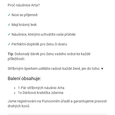
Proč náušnice Arta?
✓
Nosí se příjemně
✓
Mají krásný lesk
✓
Náušnice, kterými uchvátíte vaše přátele
✓
Perfektní doplněk pro ženu či dceru
Tip
: Dokonalý dárek pro ženu vašeho srdce ke každé
příležitosti.
Stříbrným šperkem uděláte radost každé ženě, jen do toho.
♥
Balení obsahuje:
1 Pár stříbrných náušnic Arta
1x Dárková krabička zdarma
Jsme registrováni na Puncovním úřadě a garantujeme pravost
drahých kovů.