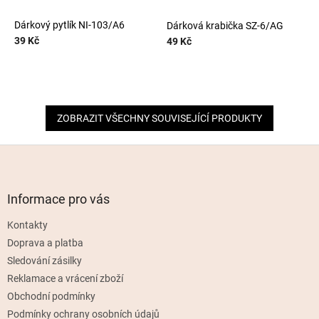
Dárkový pytlík NI-103/A6
Dárková krabička SZ-6/AG
39 Kč
49 Kč
ZOBRAZIT VŠECHNY SOUVISEJÍCÍ PRODUKTY
Z
á
p
a
Informace pro vás
t
Kontakty
í
Doprava a platba
Sledování zásilky
Reklamace a vrácení zboží
Obchodní podmínky
Podmínky ochrany osobních údajů