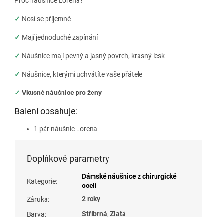
Proč náušnice Lorena?
✓
Nosí se příjemně
✓
Mají jednoduché zapínání
✓
Náušnice mají pevný a jasný povrch, krásný lesk
✓
Náušnice, kterými uchvátíte vaše přátele
✓
Vkusné náušnice pro ženy
Balení obsahuje:
1 pár náušnic Lorena
Doplňkové parametry
Dámské náušnice z chirurgické
Kategorie
:
oceli
2 roky
Záruka
:
Stříbrná, Zlatá
Barva
: