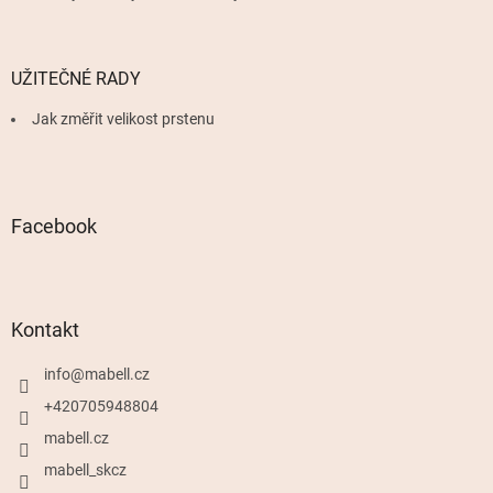
UŽITEČNÉ RADY
Jak změřit velikost prstenu
Facebook
Kontakt
info
@
mabell.cz
+420705948804
mabell.cz
mabell_skcz