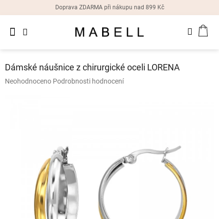
Přejít
Doprava ZDARMA při nákupu nad 899 Kč
na
obsah
Novinky
NÁK
Dámské
prsteny
KOŠ
Dámské náušnice z chirurgické oceli LORENA
Dámské
Průměrné
Neohodnoceno
Podrobnosti hodnocení
náušnice
hodnocení
produktu
je
Dámské
náramky
0,0
z
5
Dámské
hvězdiček.
náhrdelníky
Dámske
hodinky
Doplňky