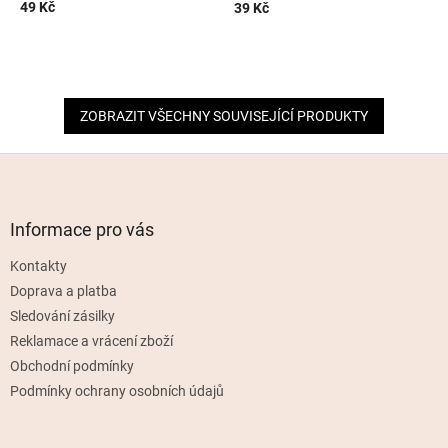
49 Kč
39 Kč
ZOBRAZIT VŠECHNY SOUVISEJÍCÍ PRODUKTY
Z
á
p
a
Informace pro vás
t
Kontakty
í
Doprava a platba
Sledování zásilky
Reklamace a vrácení zboží
Obchodní podmínky
Podmínky ochrany osobních údajů