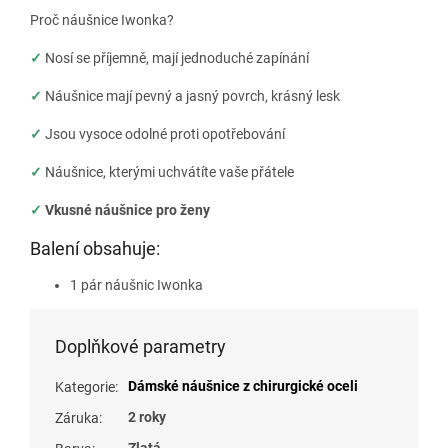
Proč náušnice Iwonka?
✓
Nosí se příjemně, mají jednoduché zapínání
✓
Náušnice mají pevný a jasný povrch, krásný lesk
✓
Jsou vysoce odolné proti opotřebování
✓
Náušnice, kterými uchvátíte vaše přátele
✓
Vkusné náušnice pro ženy
Balení obsahuje:
1 pár náušnic Iwonka
Doplňkové parametry
Dámské náušnice z chirurgické oceli
Kategorie
:
2 roky
Záruka
:
Zlatá