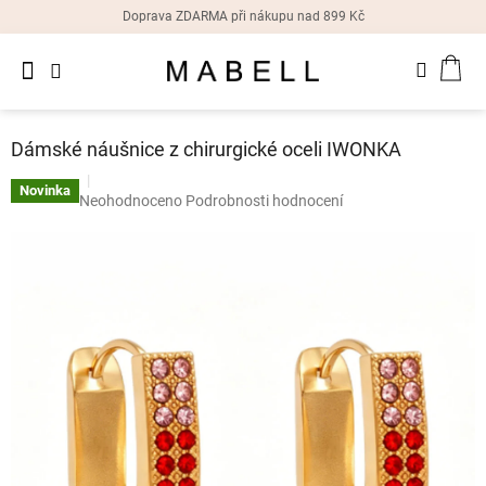
Přejít
Doprava ZDARMA při nákupu nad 899 Kč
na
obsah
Novinky
NÁK
Dámské
prsteny
KOŠ
Dámské náušnice z chirurgické oceli IWONKA
Dámské
náušnice
Novinka
Průměrné
Neohodnoceno
Podrobnosti hodnocení
hodnocení
produktu
Dámské
náramky
je
0,0
z
Dámské
5
náhrdelníky
hvězdiček.
Dámske
hodinky
Doplňky