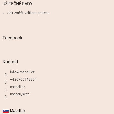
UŽITEČNÉ RADY
Jak změřit velikost prstenu
Facebook
Kontakt
info
@
mabell.cz
+420705948804
mabell.cz
mabell_skcz
Mabell.sk