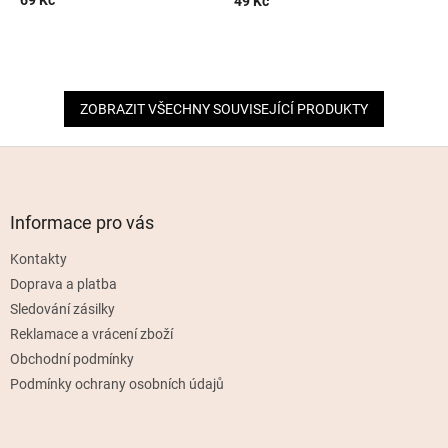
69 Kč
49 Kč
ZOBRAZIT VŠECHNY SOUVISEJÍCÍ PRODUKTY
Z
á
p
a
Informace pro vás
t
Kontakty
í
Doprava a platba
Sledování zásilky
Reklamace a vrácení zboží
Obchodní podmínky
Podmínky ochrany osobních údajů