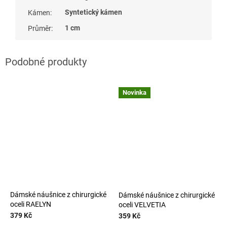
Syntetický kámen
Kámen
:
1 cm
Průměr
:
Novinka
Dámské náušnice z chirurgické
Dámské náušnice z chirurgické
oceli RAELYN
oceli VELVETIA
379 Kč
359 Kč