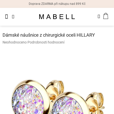
Přejít
Doprava ZDARMA při nákupu nad 899 Kč
na
obsah
Novinky
NÁK
Dámské
prsteny
KOŠ
Dámské náušnice z chirurgické oceli HILLARY
Dámské
Průměrné
Neohodnoceno
Podrobnosti hodnocení
náušnice
hodnocení
produktu
je
Dámské
náramky
0,0
z
5
Dámské
hvězdiček.
náhrdelníky
Dámske
hodinky
Doplňky