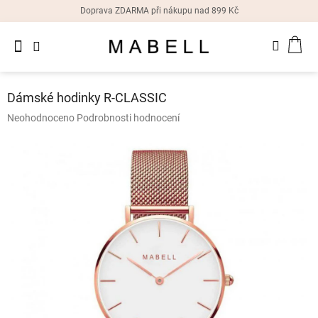
Přejít
Doprava ZDARMA při nákupu nad 899 Kč
na
obsah
Novinky
NÁK
Dámské
prsteny
KOŠ
Dámské hodinky R-CLASSIC
Dámské
Průměrné
Neohodnoceno
Podrobnosti hodnocení
náušnice
hodnocení
produktu
je
Dámské
náramky
0,0
z
5
Dámské
hvězdiček.
náhrdelníky
Dámske
hodinky
Doplňky