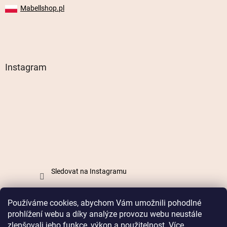
Mabellshop.pl
Instagram
Sledovat na Instagramu
Používáme cookies, abychom Vám umožnili pohodlné
Vytvořil Shoptet
prohlížení webu a díky analýze provozu webu neustále
zlepšovali jeho funkce, výkon a použitelnost. Více