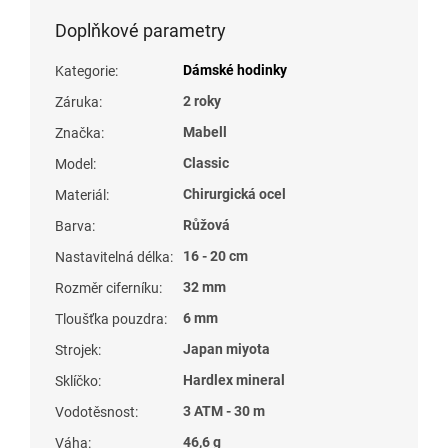
Doplňkové parametry
Dámské hodinky
Kategorie
:
2 roky
Záruka
:
Mabell
Značka
:
Classic
Model
:
Chirurgická ocel
Materiál
:
Růžová
Barva
:
16 - 20 cm
Nastavitelná délka
:
32 mm
Rozměr ciferníku
:
6 mm
Tloušťka pouzdra
:
Japan miyota
Strojek
:
Hardlex mineral
Sklíčko
:
3 ATM - 30 m
Vodotěsnost
:
46,6 g
Váha
: