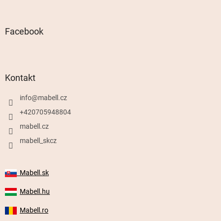
Facebook
Kontakt
info
@
mabell.cz
+420705948804
mabell.cz
mabell_skcz
Mabell.sk
Mabell.hu
Mabell.ro