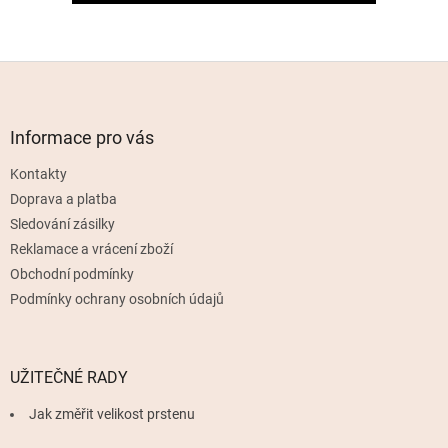
Z
á
p
a
Informace pro vás
t
Kontakty
í
Doprava a platba
Sledování zásilky
Reklamace a vrácení zboží
Obchodní podmínky
Podmínky ochrany osobních údajů
UŽITEČNÉ RADY
Jak změřit velikost prstenu